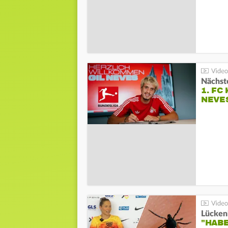
Nächste
1. FC
NEVE
Lücken
"HABE