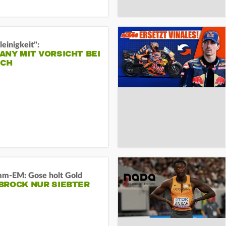
leinigkeit":
NY MIT VORSICHT BEI
ICH
m-EM: Gose holt Gold
BROCK NUR SIEBTER