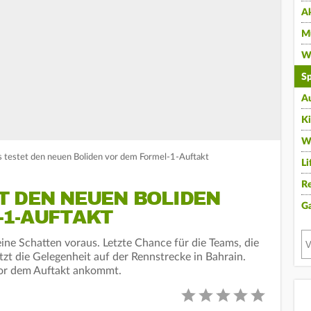
A
Mu
Wi
Sp
A
K
W
 testet den neuen Boliden vor dem Formel-1-Auftakt
Li
Re
T DEN NEUEN BOLIDEN
G
-1-AUFTAKT
eine Schatten voraus. Letzte Chance für die Teams, die
zt die Gelegenheit auf der Rennstrecke in Bahrain.
vor dem Auftakt ankommt.