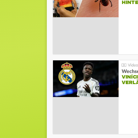
HINT
Wechse
VINÍC
VERL