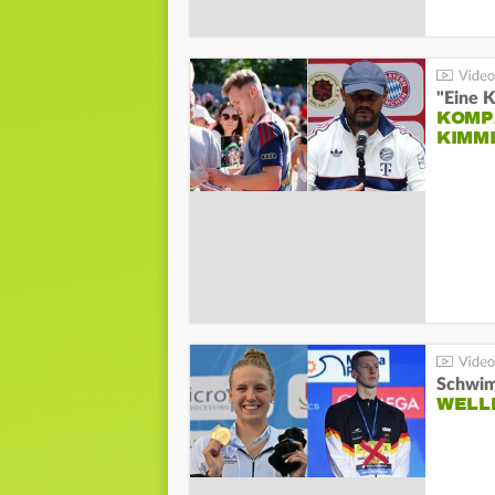
"Eine K
KOMPA
KIMM
Schwim
WELL