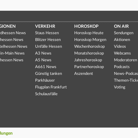
GIONEN
VERKEHR
HOROSKOP
ON AIR
dhessen News
Staus Hessen
Horoskop Heute
Sendungen
hessen News
Blitzer Hessen
Horoskop Morgen
Aktionen
telhessen News
Unfälle Hessen
Wochenhoroskop
Videos
in-Main News
A3 News
Monatshoroskop
Webcams
hessen News
A5 News
Jahreshoroskop
Moderatoren
A661 News
Partnerhoroskop
Podcasts
Günstig tanken
Aszendent
News-Podcas
Parkhäuser
Themen-Tick
Flugplan Frankfurt
Voting
Schulausfälle
llungen