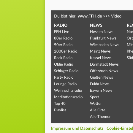
Du bist hier:
www.FFH.de
>>>
Video
RADIO
NEWS
RE
FFH Live
Hessen News
Nor
80er Radio
Frankfurt News
Ost
90er Radio
Wiesbaden News
Mit
2000er Radio
Mainz News
Rhe
Rock Radio
Kassel News
Süd
Oldie Radio
Darmstadt News
Schlager Radio
Offenbach News
Party Radio
Gießen News
Lounge Radio
Fulda News
Weihnachtsradio
Bayern News
Meditationsradio
Sport
Top 40
Wetter
Playlist
Alle Orte
Alle Themen
Impressum und Datenschutz
Cookie-Einste