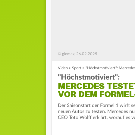
© glomex, 26.02.2025
Video
>
Sport
>
"Höchstmotiviert": Mercedes
"Höchstmotiviert":
MERCEDES TESTE
VOR DEM FORMEL
Der Saisonstart der Formel 1 wirft s
neuen Autos zu testen. Mercedes nut
CEO Toto Wolff erklärt, worauf es 