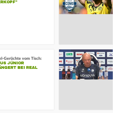
ERKOPF"
l-Gerüchte vom Tisch:
IUS JÚNIOR
ÄNGERT BEI REAL