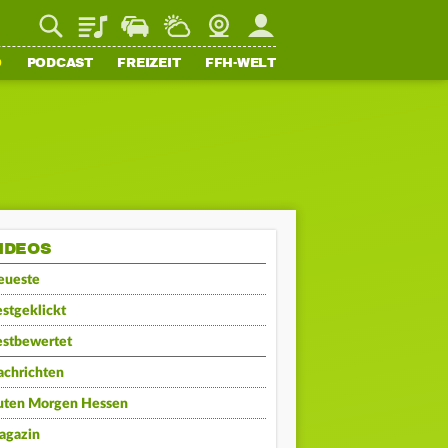
Playlist
Staupilot
Wetter
Webcam
Mein FFH
O
PODCAST
FREIZEIT
FFH-WELT
IDEOS
eueste
stgeklickt
estbewertet
achrichten
uten Morgen Hessen
agazin