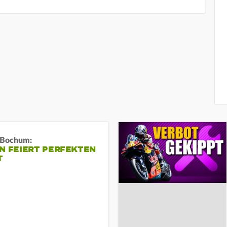
n Bochum:
N FEIERT PERFEKTEN
T