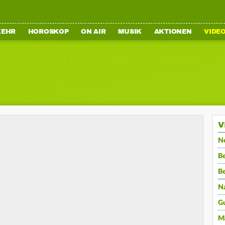
KEHR
HOROSKOP
ON AIR
MUSIK
AKTIONEN
VIDE
V
N
Be
B
N
G
M