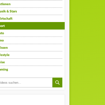
ktionen
sik & Stars
rtschaft
ort
uto
ino
issen
festyle
ise
aming