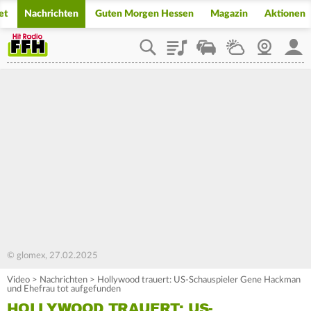
et
Nachrichten
Guten Morgen Hessen
Magazin
Aktionen
Playlist
Staupilot
Wetter
Webcam
Mein
© glomex, 27.02.2025
Video
>
Nachrichten
>
Hollywood trauert: US-Schauspieler Gene Hackman
und Ehefrau tot aufgefunden
HOLLYWOOD TRAUERT: US-