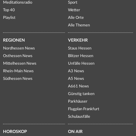
Meditationsradio
Sport
Top 40
Wetter
Playlist
Alle Orte
Alle Themen
REGIONEN
VERKEHR
Nordhessen News
Staus Hessen
Osthessen News
Blitzer Hessen
Mittelhessen News
Unfälle Hessen
Rhein-Main News
A3 News
Südhessen News
A5 News
A661 News
Günstig tanken
Parkhäuser
Flugplan Frankfurt
Schulausfälle
HOROSKOP
ON AIR