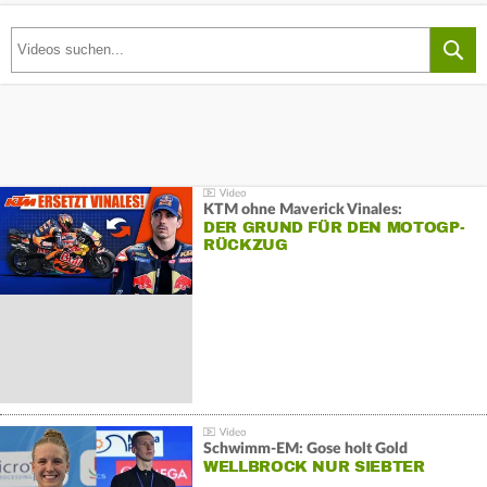
KTM ohne Maverick Vinales:
DER GRUND FÜR DEN MOTOGP-
RÜCKZUG
Schwimm-EM: Gose holt Gold
WELLBROCK NUR SIEBTER