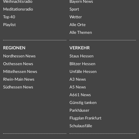
Weihnachtsradio
Bayern News
Meditationsradio
Sport
Top 40
Wetter
Playlist
Alle Orte
Alle Themen
REGIONEN
VERKEHR
Nordhessen News
Staus Hessen
Osthessen News
Blitzer Hessen
Mittelhessen News
Unfälle Hessen
Rhein-Main News
A3 News
Südhessen News
A5 News
A661 News
Günstig tanken
Parkhäuser
Flugplan Frankfurt
Schulausfälle