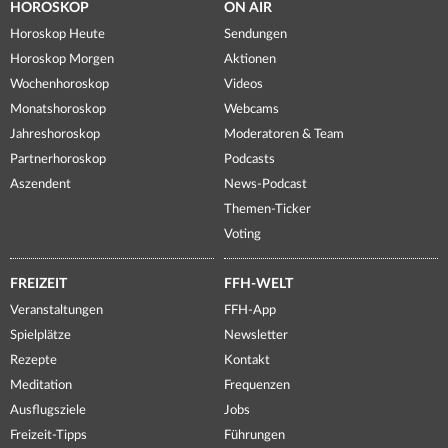
HOROSKOP
ON AIR
Horoskop Heute
Sendungen
Horoskop Morgen
Aktionen
Wochenhoroskop
Videos
Monatshoroskop
Webcams
Jahreshoroskop
Moderatoren & Team
Partnerhoroskop
Podcasts
Aszendent
News-Podcast
Themen-Ticker
Voting
FREIZEIT
FFH-WELT
Veranstaltungen
FFH-App
Spielplätze
Newsletter
Rezepte
Kontakt
Meditation
Frequenzen
Ausflugsziele
Jobs
Freizeit-Tipps
Führungen