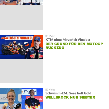
KTM ohne Maverick Vinales:
DER GRUND FÜR DEN MOTOGP-
RÜCKZUG
Schwimm-EM: Gose holt Gold
WELLBROCK NUR SIEBTER