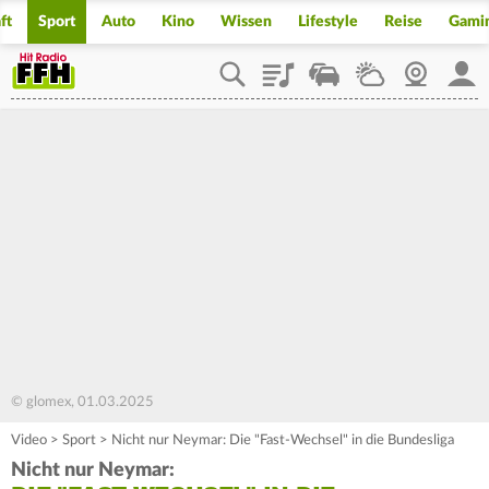
ft
Sport
Auto
Kino
Wissen
Lifestyle
Reise
Gami
Playlist
Staupilot
Wetter
Webcam
Mein
© glomex, 01.03.2025
Video
>
Sport
>
Nicht nur Neymar: Die "Fast-Wechsel" in die Bundesliga
Nicht nur Neymar: