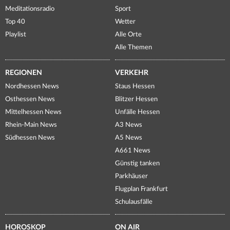
Meditationsradio
Sport
Top 40
Wetter
Playlist
Alle Orte
Alle Themen
REGIONEN
VERKEHR
Nordhessen News
Staus Hessen
Osthessen News
Blitzer Hessen
Mittelhessen News
Unfälle Hessen
Rhein-Main News
A3 News
Südhessen News
A5 News
A661 News
Günstig tanken
Parkhäuser
Flugplan Frankfurt
Schulausfälle
HOROSKOP
ON AIR