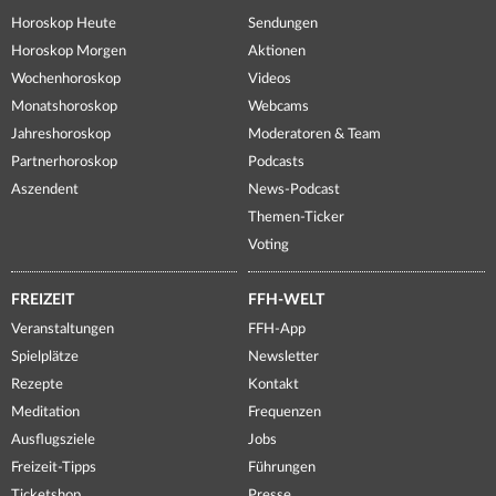
Horoskop Heute
Sendungen
Horoskop Morgen
Aktionen
Wochenhoroskop
Videos
Monatshoroskop
Webcams
Jahreshoroskop
Moderatoren & Team
Partnerhoroskop
Podcasts
Aszendent
News-Podcast
Themen-Ticker
Voting
FREIZEIT
FFH-WELT
Veranstaltungen
FFH-App
Spielplätze
Newsletter
Rezepte
Kontakt
Meditation
Frequenzen
Ausflugsziele
Jobs
Freizeit-Tipps
Führungen
Ticketshop
Presse