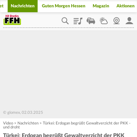
et
Nachrichten
Guten Morgen Hessen
Magazin
Aktionen
Playlist
Staupilot
Wetter
Webcam
Mein
© glomex, 02.03.2025
Video
>
Nachrichten
>
Türkei: Erdogan begrüßt Gewaltverzicht der PKK -
und droht
Türkei: Erdogan begrüßt Gewaltverzicht der PKK