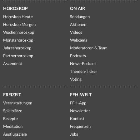
HOROSKOP
ON AIR
Horoskop Heute
Sendungen
Horoskop Morgen
Aktionen
Wochenhoroskop
Videos
Monatshoroskop
Webcams
Jahreshoroskop
Moderatoren & Team
Partnerhoroskop
Podcasts
Aszendent
News-Podcast
Themen-Ticker
Voting
FREIZEIT
FFH-WELT
Veranstaltungen
FFH-App
Spielplätze
Newsletter
Rezepte
Kontakt
Meditation
Frequenzen
Ausflugsziele
Jobs