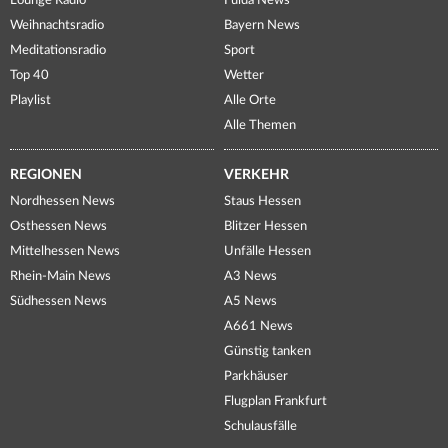
Lounge Radio
Fulda News
Weihnachtsradio
Bayern News
Meditationsradio
Sport
Top 40
Wetter
Playlist
Alle Orte
Alle Themen
REGIONEN
VERKEHR
Nordhessen News
Staus Hessen
Osthessen News
Blitzer Hessen
Mittelhessen News
Unfälle Hessen
Rhein-Main News
A3 News
Südhessen News
A5 News
A661 News
Günstig tanken
Parkhäuser
Flugplan Frankfurt
Schulausfälle