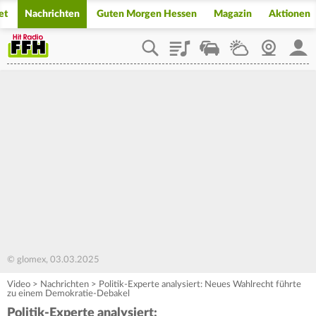
et
Nachrichten
Guten Morgen Hessen
Magazin
Aktionen
Playlist
Staupilot
Wetter
Webcam
Mein
© glomex, 03.03.2025
Video
>
Nachrichten
>
Politik-Experte analysiert: Neues Wahlrecht führte
zu einem Demokratie-Debakel
Politik-Experte analysiert: