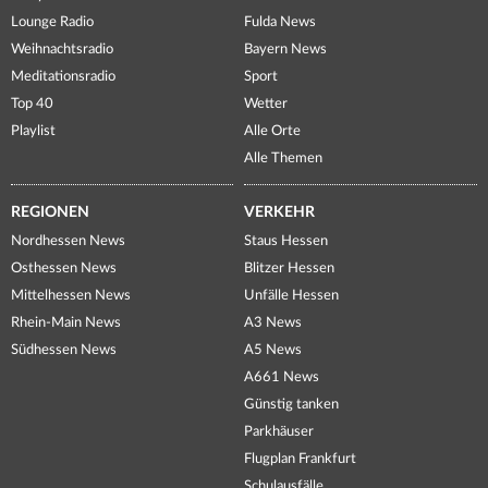
Lounge Radio
Fulda News
Weihnachtsradio
Bayern News
Meditationsradio
Sport
Top 40
Wetter
Playlist
Alle Orte
Alle Themen
REGIONEN
VERKEHR
Nordhessen News
Staus Hessen
Osthessen News
Blitzer Hessen
Mittelhessen News
Unfälle Hessen
Rhein-Main News
A3 News
Südhessen News
A5 News
A661 News
Günstig tanken
Parkhäuser
Flugplan Frankfurt
Schulausfälle