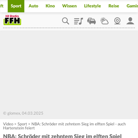
ft
Sport
Auto
Kino
Wissen
Lifestyle
Reise
Gami
Playlist
Staupilot
Wetter
Webcam
Mein
© glomex, 04.03.2025
Video
>
Sport
>
NBA: Schröder mit zehntem Sieg im elften Spiel - auch
Hartenstein feiert
NBA: Schröder mit zehntem Sieg im elften Spiel