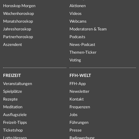
Horoskop Morgen
Aktionen
Wochenhoroskop
Videos
Monatshoroskop
Webcams
Jahreshoroskop
Moderatoren & Team
Partnerhoroskop
Podcasts
Aszendent
News-Podcast
Themen-Ticker
Voting
FREIZEIT
FFH-WELT
Veranstaltungen
FFH-App
Spielplätze
Newsletter
Rezepte
Kontakt
Meditation
Frequenzen
Ausflugsziele
Jobs
Freizeit-Tipps
Führungen
Ticketshop
Presse
Lotto Hessen
Radiowerbung