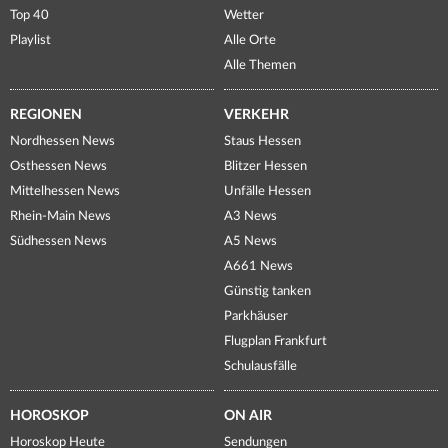
Top 40
Wetter
Playlist
Alle Orte
Alle Themen
REGIONEN
VERKEHR
Nordhessen News
Staus Hessen
Osthessen News
Blitzer Hessen
Mittelhessen News
Unfälle Hessen
Rhein-Main News
A3 News
Südhessen News
A5 News
A661 News
Günstig tanken
Parkhäuser
Flugplan Frankfurt
Schulausfälle
HOROSKOP
ON AIR
Horoskop Heute
Sendungen