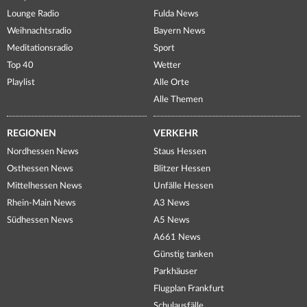
Lounge Radio
Fulda News
Weihnachtsradio
Bayern News
Meditationsradio
Sport
Top 40
Wetter
Playlist
Alle Orte
Alle Themen
REGIONEN
VERKEHR
Nordhessen News
Staus Hessen
Osthessen News
Blitzer Hessen
Mittelhessen News
Unfälle Hessen
Rhein-Main News
A3 News
Südhessen News
A5 News
A661 News
Günstig tanken
Parkhäuser
Flugplan Frankfurt
Schulausfälle