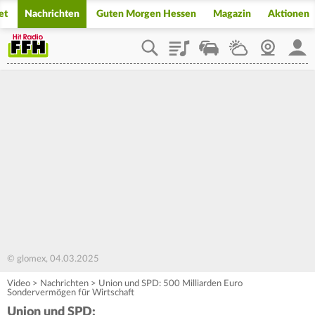
et
Nachrichten
Guten Morgen Hessen
Magazin
Aktionen
Playlist
Staupilot
Wetter
Webcam
Mein
© glomex, 04.03.2025
Video
>
Nachrichten
>
Union und SPD: 500 Milliarden Euro
Sondervermögen für Wirtschaft
Union und SPD: