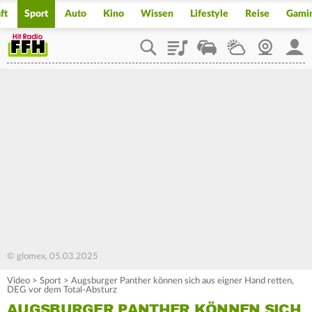
ft
Sport
Auto
Kino
Wissen
Lifestyle
Reise
Gami
Playlist
Staupilot
Wetter
Webcam
Mein
© glomex, 05.03.2025
Video
>
Sport
>
Augsburger Panther können sich aus eigner Hand retten,
DEG vor dem Total-Absturz
AUGSBURGER PANTHER KÖNNEN SICH