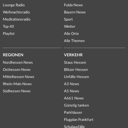
Lounge Radio
Fulda News
Weihnachtsradio
Bayern News
Meditationsradio
Sport
Top 40
Wetter
Playlist
Alle Orte
Alle Themen
REGIONEN
VERKEHR
Nordhessen News
Staus Hessen
Osthessen News
Blitzer Hessen
Mittelhessen News
Unfälle Hessen
Rhein-Main News
A3 News
Südhessen News
A5 News
A661 News
Günstig tanken
Parkhäuser
Flugplan Frankfurt
Schulausfälle