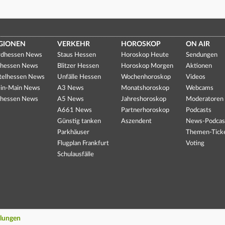
GIONEN
VERKEHR
HOROSKOP
ON AIR
dhessen News
Staus Hessen
Horoskop Heute
Sendungen
hessen News
Blitzer Hessen
Horoskop Morgen
Aktionen
telhessen News
Unfälle Hessen
Wochenhoroskop
Videos
in-Main News
A3 News
Monatshoroskop
Webcams
hessen News
A5 News
Jahreshoroskop
Moderatoren
A661 News
Partnerhoroskop
Podcasts
Günstig tanken
Aszendent
News-Podcas
Parkhäuser
Themen-Tick
Flugplan Frankfurt
Voting
Schulausfälle
llungen