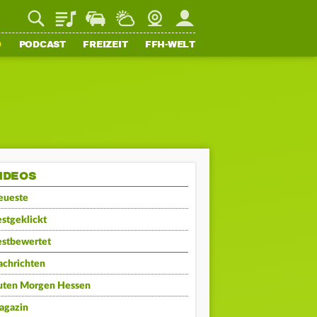
Playlist
Staupilot
Wetter
Webcam
Mein FFH
O
PODCAST
FREIZEIT
FFH-WELT
IDEOS
eueste
stgeklickt
estbewertet
achrichten
uten Morgen Hessen
agazin