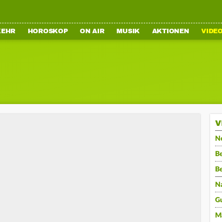
KEHR
HOROSKOP
ON AIR
MUSIK
AKTIONEN
VIDE
V
N
Be
B
N
G
M