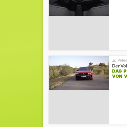
Der Vo
DAS 
VON 