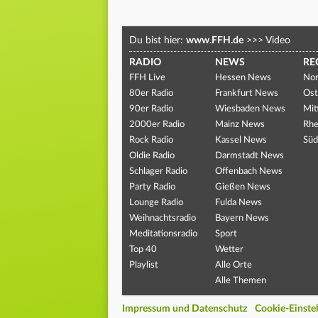
Du bist hier:
www.FFH.de
>>>
Video
RADIO
NEWS
RE
FFH Live
Hessen News
Nor
80er Radio
Frankfurt News
Ost
90er Radio
Wiesbaden News
Mit
2000er Radio
Mainz News
Rhe
Rock Radio
Kassel News
Süd
Oldie Radio
Darmstadt News
Schlager Radio
Offenbach News
Party Radio
Gießen News
Lounge Radio
Fulda News
Weihnachtsradio
Bayern News
Meditationsradio
Sport
Top 40
Wetter
Playlist
Alle Orte
Alle Themen
Impressum und Datenschutz
Cookie-Einste