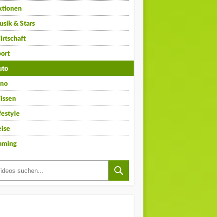
ktionen
sik & Stars
rtschaft
ort
uto
ino
issen
festyle
ise
aming