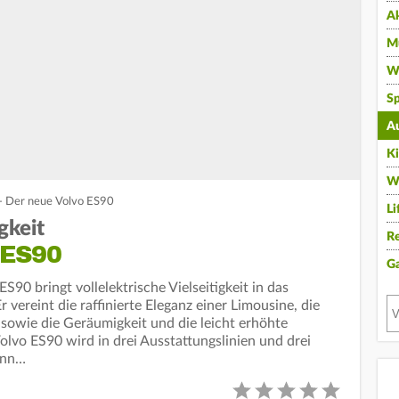
A
Mu
Wi
Sp
A
K
W
t - Der neue Volvo ES90
Li
gkeit
Re
ES90
G
ES90 bringt vollelektrische Vielseitigkeit in das
ereint die raffinierte Eleganz einer Limousine, die
 sowie die Geräumigkeit und die leicht erhöhte
olvo ES90 wird in drei Ausstattungslinien und drei
ann…