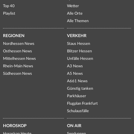
Top 40
Wetter
Playlist
Alle Orte
Alle Themen
REGIONEN
VERKEHR
Nordhessen News
Staus Hessen
Osthessen News
Blitzer Hessen
Mittelhessen News
Unfälle Hessen
Rhein-Main News
A3 News
Südhessen News
A5 News
A661 News
Günstig tanken
Parkhäuser
Flugplan Frankfurt
Schulausfälle
HOROSKOP
ON AIR
Horoskop Heute
Sendungen