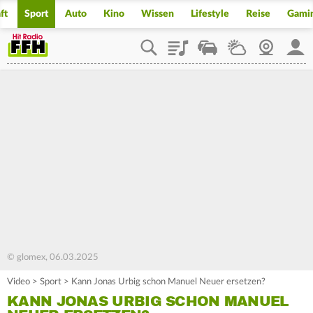
ft
Sport
Auto
Kino
Wissen
Lifestyle
Reise
Gami
Playlist
Staupilot
Wetter
Webcam
Mein
© glomex, 06.03.2025
Video
>
Sport
>
Kann Jonas Urbig schon Manuel Neuer ersetzen?
KANN JONAS URBIG SCHON MANUEL