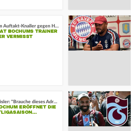
Vor dem Auftakt-Knaller gegen Hertha:
HAT BOCHUMS TRAINER
ER VERMISST
Uwe Rösler: "Brauche dieses Adrenalin"
BOCHUM ERÖFFNET DIE
TLIGASAISON…