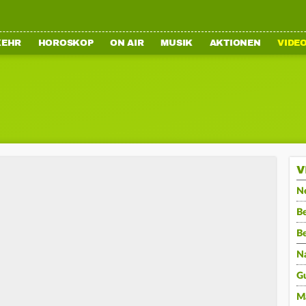
KEHR
HOROSKOP
ON AIR
MUSIK
AKTIONEN
VIDE
V
N
Be
B
N
G
M