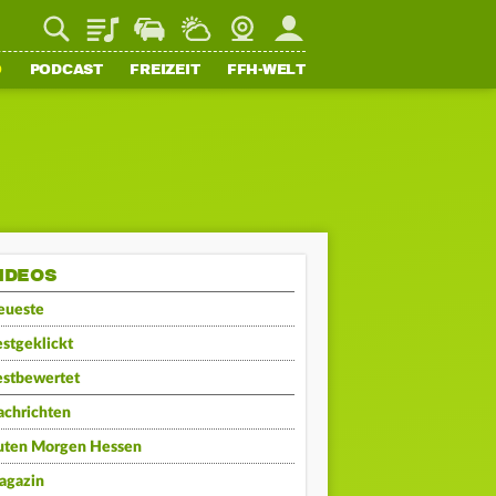
Playlist
Staupilot
Wetter
Webcam
Mein FFH
O
PODCAST
FREIZEIT
FFH-WELT
IDEOS
eueste
stgeklickt
estbewertet
achrichten
uten Morgen Hessen
agazin