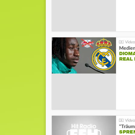
Medien
DIOM
REAL
"Träum
SPREN