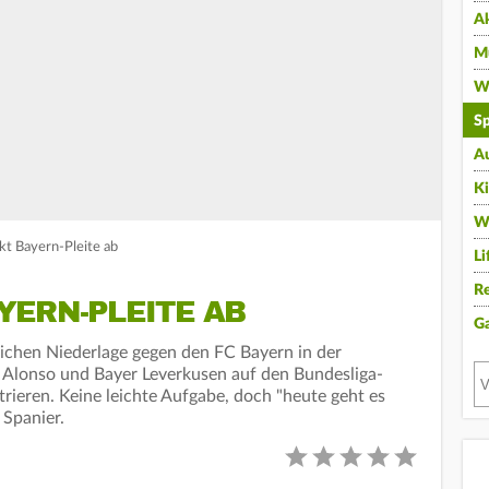
A
Mu
Wi
Sp
A
K
W
akt Bayern-Pleite ab
Li
Re
YERN-PLEITE AB
G
ichen Niederlage gegen den FC Bayern in der
Alonso und Bayer Leverkusen auf den Bundesliga-
ieren. Keine leichte Aufgabe, doch "heute geht es
 Spanier.