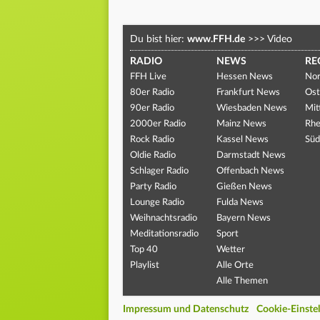
Du bist hier:
www.FFH.de
>>>
Video
RADIO
NEWS
RE
FFH Live
Hessen News
Nor
80er Radio
Frankfurt News
Ost
90er Radio
Wiesbaden News
Mit
2000er Radio
Mainz News
Rhe
Rock Radio
Kassel News
Süd
Oldie Radio
Darmstadt News
Schlager Radio
Offenbach News
Party Radio
Gießen News
Lounge Radio
Fulda News
Weihnachtsradio
Bayern News
Meditationsradio
Sport
Top 40
Wetter
Playlist
Alle Orte
Alle Themen
Impressum und Datenschutz
Cookie-Einste