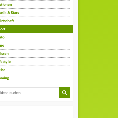
ktionen
sik & Stars
rtschaft
ort
uto
ino
issen
festyle
ise
aming