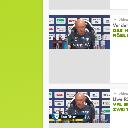
DAS 
RÖSL
VFL 
ZWEI