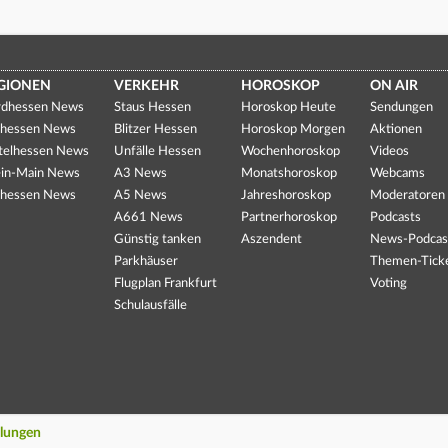
GIONEN
VERKEHR
HOROSKOP
ON AIR
dhessen News
Staus Hessen
Horoskop Heute
Sendungen
hessen News
Blitzer Hessen
Horoskop Morgen
Aktionen
telhessen News
Unfälle Hessen
Wochenhoroskop
Videos
in-Main News
A3 News
Monatshoroskop
Webcams
hessen News
A5 News
Jahreshoroskop
Moderatoren
A661 News
Partnerhoroskop
Podcasts
Günstig tanken
Aszendent
News-Podcas
Parkhäuser
Themen-Tick
Flugplan Frankfurt
Voting
Schulausfälle
llungen