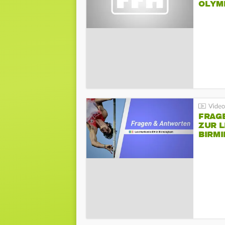
LYMPI
FRAG
ZUR L
BIRM