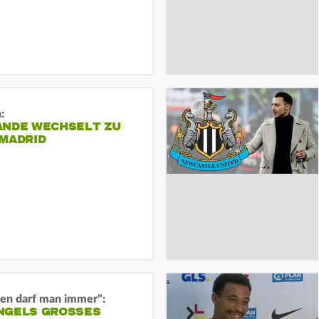
:
ANDE WECHSELT ZU
 MADRID
en darf man immer":
GELS GROSSES O