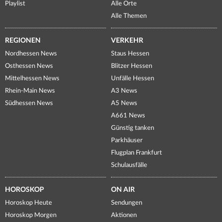
Playlist
Alle Orte
Alle Themen
REGIONEN
VERKEHR
Nordhessen News
Staus Hessen
Osthessen News
Blitzer Hessen
Mittelhessen News
Unfälle Hessen
Rhein-Main News
A3 News
Südhessen News
A5 News
A661 News
Günstig tanken
Parkhäuser
Flugplan Frankfurt
Schulausfälle
HOROSKOP
ON AIR
Horoskop Heute
Sendungen
Horoskop Morgen
Aktionen