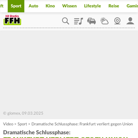
ft
Sport
Auto
Kino
Wissen
Lifestyle
Reise
Gami
Playlist
Staupilot
Wetter
Webcam
Mein
© glomex, 09.03.2025
Video
>
Sport
>
Dramatische Schlussphase: Frankfurt verliert gegen Union
Dramatische Schlussphase: