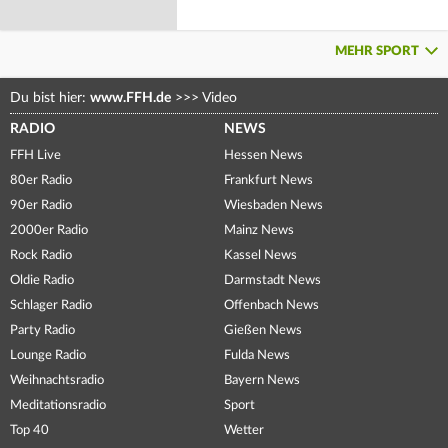
MEHR SPORT
Du bist hier:
www.FFH.de
>>>
Video
RADIO
NEWS
FFH Live
Hessen News
80er Radio
Frankfurt News
90er Radio
Wiesbaden News
2000er Radio
Mainz News
Rock Radio
Kassel News
Oldie Radio
Darmstadt News
Schlager Radio
Offenbach News
Party Radio
Gießen News
Lounge Radio
Fulda News
Weihnachtsradio
Bayern News
Meditationsradio
Sport
Top 40
Wetter