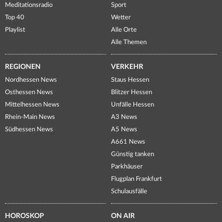
Meditationsradio
Sport
Top 40
Wetter
Playlist
Alle Orte
Alle Themen
REGIONEN
VERKEHR
Nordhessen News
Staus Hessen
Osthessen News
Blitzer Hessen
Mittelhessen News
Unfälle Hessen
Rhein-Main News
A3 News
Südhessen News
A5 News
A661 News
Günstig tanken
Parkhäuser
Flugplan Frankfurt
Schulausfälle
HOROSKOP
ON AIR