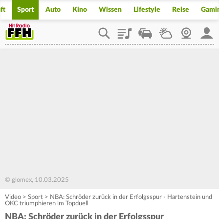
ft
Sport
Auto
Kino
Wissen
Lifestyle
Reise
Gami
Playlist
Staupilot
Wetter
Webcam
Mein
© glomex, 10.03.2025
Video
>
Sport
>
NBA: Schröder zurück in der Erfolgsspur - Hartenstein und
OKC triumphieren im Topduell
NBA: Schröder zurück in der Erfolgsspur