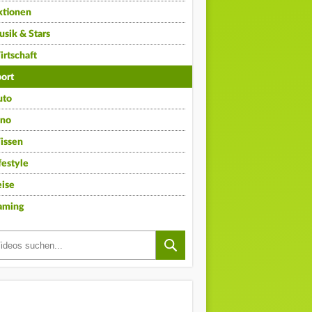
ktionen
sik & Stars
rtschaft
ort
uto
ino
issen
festyle
ise
aming