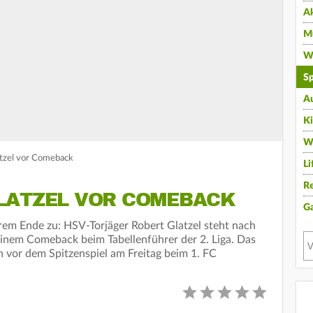
A
Mu
Wi
Sp
A
K
W
latzel vor Comeback
Li
Re
LATZEL VOR COMEBACK
G
rem Ende zu: HSV-Torjäger Robert Glatzel steht nach
einem Comeback beim Tabellenführer der 2. Liga. Das
n vor dem Spitzenspiel am Freitag beim 1. FC