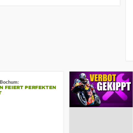
n Bochum:
N FEIERT PERFEKTEN
T