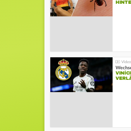
HINT
Wechse
VINÍC
VERL