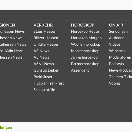
GIONEN
VERKEHR
HOROSKOP
ON AIR
dhessen News
Staus Hessen
Horoskop Heute
Sendungen
hessen News
Blitzer Hessen
Horoskop Morgen
Aktionen
telhessen News
Unfälle Hessen
Wochenhoroskop
Videos
in-Main News
A3 News
Monatshoroskop
Webcams
hessen News
A5 News
Jahreshoroskop
Moderatoren
A661 News
Partnerhoroskop
Podcasts
Günstig tanken
Aszendent
News-Podcas
Parkhäuser
Themen-Tick
Flugplan Frankfurt
Voting
Schulausfälle
llungen