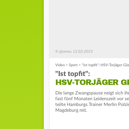
© glomex, 12.03.2025
Video
>
Sport
>
"Ist topfit": HSV-Torjäger G
"Ist topfit":
HSV-TORJÄGER G
Die lange Zwangspause neigt sich ih
fast fünf Monaten Leidenszeit vor s
teilte Hamburgs Trainer Merlin Polzi
Magdeburg mit.