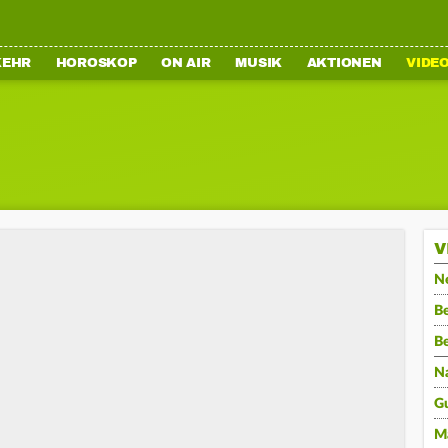
KEHR
HOROSKOP
ON AIR
MUSIK
AKTIONEN
VIDE
V
N
Be
B
N
G
M