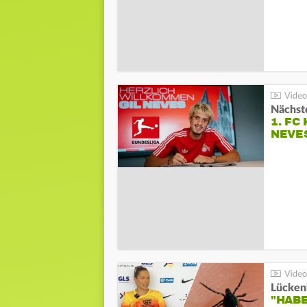
Nächste
1. FC
NEVE
Lücken
"HABE