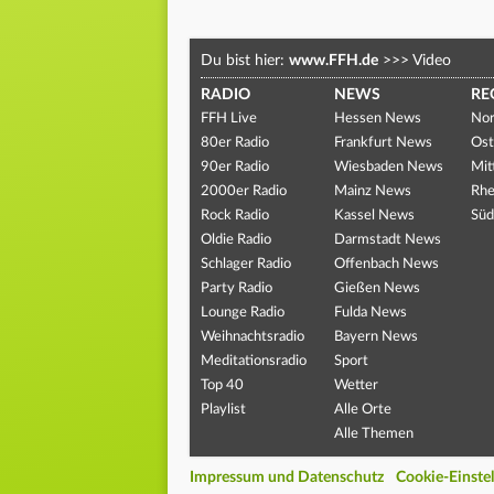
Du bist hier:
www.FFH.de
>>>
Video
RADIO
NEWS
RE
FFH Live
Hessen News
Nor
80er Radio
Frankfurt News
Ost
90er Radio
Wiesbaden News
Mit
2000er Radio
Mainz News
Rhe
Rock Radio
Kassel News
Süd
Oldie Radio
Darmstadt News
Schlager Radio
Offenbach News
Party Radio
Gießen News
Lounge Radio
Fulda News
Weihnachtsradio
Bayern News
Meditationsradio
Sport
Top 40
Wetter
Playlist
Alle Orte
Alle Themen
Impressum und Datenschutz
Cookie-Einste