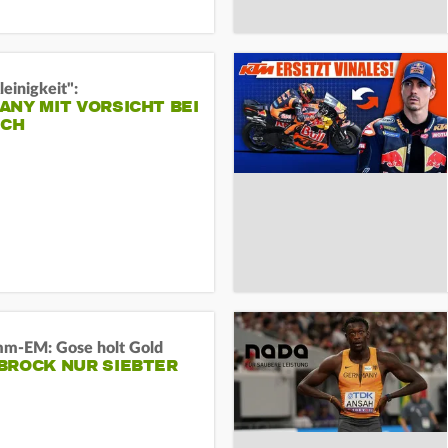
leinigkeit":
NY MIT VORSICHT BEI
ICH
m-EM: Gose holt Gold
BROCK NUR SIEBTER