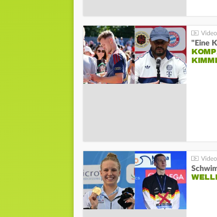
"Eine K
KOMPA
KIMM
Schwim
WELL