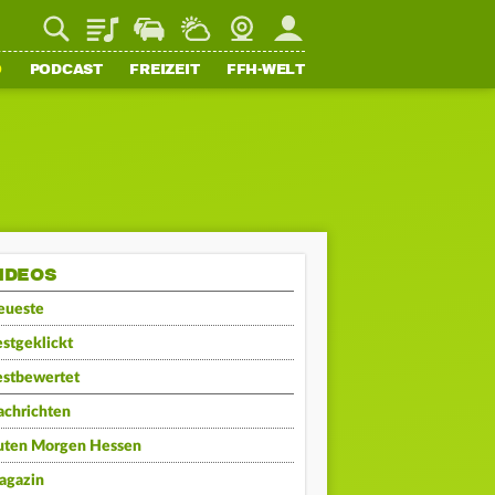
Playlist
Staupilot
Wetter
Webcam
Mein FFH
O
PODCAST
FREIZEIT
FFH-WELT
IDEOS
eueste
stgeklickt
estbewertet
achrichten
uten Morgen Hessen
agazin