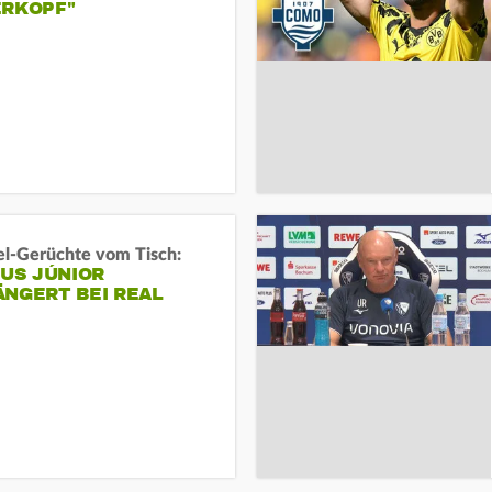
ERKOPF"
l-Gerüchte vom Tisch:
IUS JÚNIOR
ÄNGERT BEI REAL