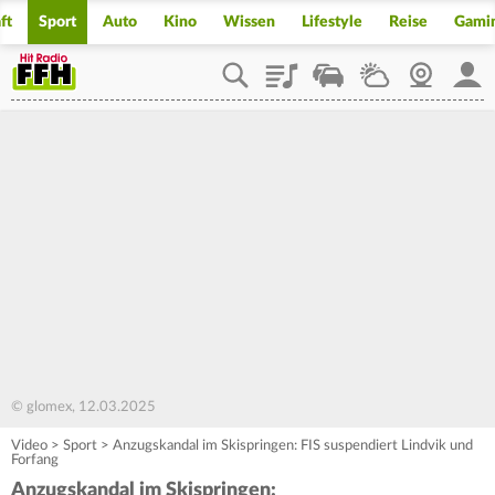
ft
Sport
Auto
Kino
Wissen
Lifestyle
Reise
Gami
Playlist
Staupilot
Wetter
Webcam
Mein
© glomex, 12.03.2025
Video
>
Sport
>
Anzugskandal im Skispringen: FIS suspendiert Lindvik und
Forfang
Anzugskandal im Skispringen: