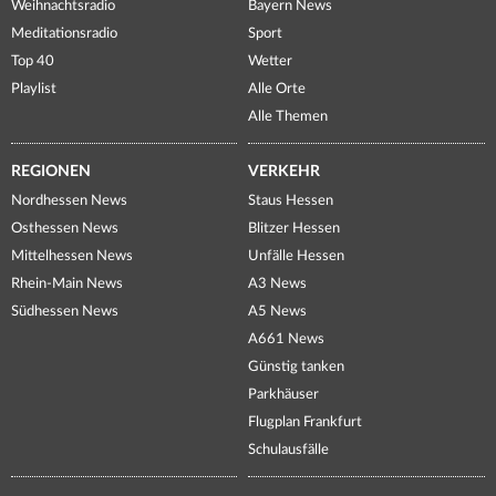
Weihnachtsradio
Bayern News
Meditationsradio
Sport
Top 40
Wetter
Playlist
Alle Orte
Alle Themen
REGIONEN
VERKEHR
Nordhessen News
Staus Hessen
Osthessen News
Blitzer Hessen
Mittelhessen News
Unfälle Hessen
Rhein-Main News
A3 News
Südhessen News
A5 News
A661 News
Günstig tanken
Parkhäuser
Flugplan Frankfurt
Schulausfälle