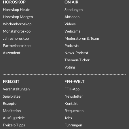
HOROSKOP
ON AIR
Horoskop Heute
Sendungen
Horoskop Morgen
Aktionen
Wochenhoroskop
Videos
Monatshoroskop
Webcams
Jahreshoroskop
Moderatoren & Team
Partnerhoroskop
Podcasts
Aszendent
News-Podcast
Themen-Ticker
Voting
FREIZEIT
FFH-WELT
Veranstaltungen
FFH-App
Spielplätze
Newsletter
Rezepte
Kontakt
Meditation
Frequenzen
Ausflugsziele
Jobs
Freizeit-Tipps
Führungen