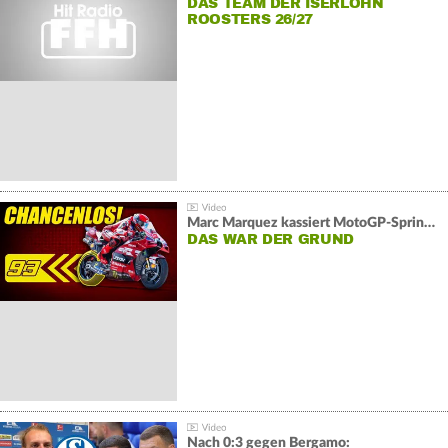
DAS TEAM DER ISERLOHN
ROOSTERS 26/27
Marc Marquez kassiert MotoGP-Sprint-Schlappe:
DAS WAR DER GRUND
Nach 0:3 gegen Bergamo: