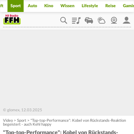
ft
Sport
Auto
Kino
Wissen
Lifestyle
Reise
Gami
Playlist
Staupilot
Wetter
Webcam
Mein
© glomex, 12.03.2025
Video
>
Sport
>
"Top-top-Performance": Kobel von Rückstands-Reaktion
begeistert - auch Kehl happy
"Top-top-Performance": Kobel von Rückstands-