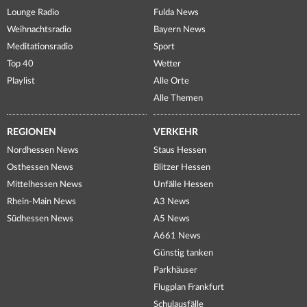
Lounge Radio
Fulda News
Weihnachtsradio
Bayern News
Meditationsradio
Sport
Top 40
Wetter
Playlist
Alle Orte
Alle Themen
REGIONEN
VERKEHR
Nordhessen News
Staus Hessen
Osthessen News
Blitzer Hessen
Mittelhessen News
Unfälle Hessen
Rhein-Main News
A3 News
Südhessen News
A5 News
A661 News
Günstig tanken
Parkhäuser
Flugplan Frankfurt
Schulausfälle