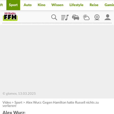
ft
Sport
Auto
Kino
Wissen
Lifestyle
Reise
Gami
Playlist
Staupilot
Wetter
Webcam
Mein
© glomex, 13.03.2025
Video
>
Sport
>
Alex Wurz: Gegen Hamilton hatte Russell nichts zu
verlieren!
Alex Wurz: