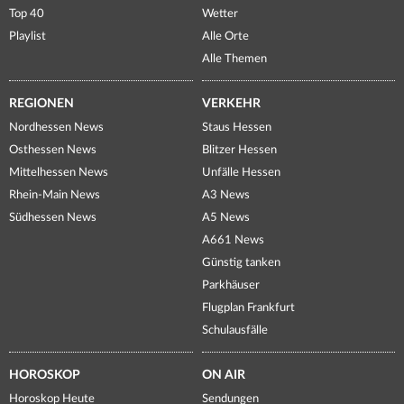
Top 40
Wetter
Playlist
Alle Orte
Alle Themen
REGIONEN
VERKEHR
Nordhessen News
Staus Hessen
Osthessen News
Blitzer Hessen
Mittelhessen News
Unfälle Hessen
Rhein-Main News
A3 News
Südhessen News
A5 News
A661 News
Günstig tanken
Parkhäuser
Flugplan Frankfurt
Schulausfälle
HOROSKOP
ON AIR
Horoskop Heute
Sendungen