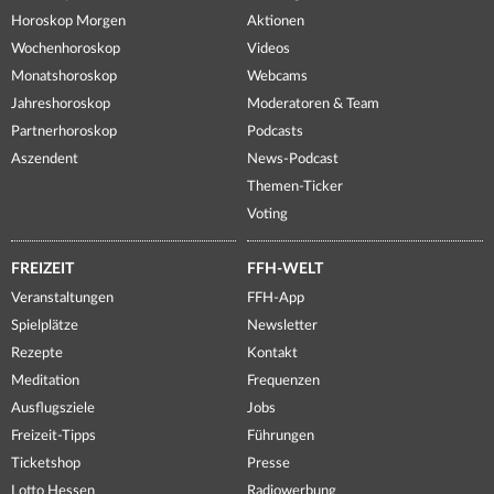
Horoskop Morgen
Aktionen
Wochenhoroskop
Videos
Monatshoroskop
Webcams
Jahreshoroskop
Moderatoren & Team
Partnerhoroskop
Podcasts
Aszendent
News-Podcast
Themen-Ticker
Voting
FREIZEIT
FFH-WELT
Veranstaltungen
FFH-App
Spielplätze
Newsletter
Rezepte
Kontakt
Meditation
Frequenzen
Ausflugsziele
Jobs
Freizeit-Tipps
Führungen
Ticketshop
Presse
Lotto Hessen
Radiowerbung