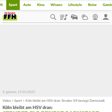
ft
Sport
Auto
Kino
Wissen
Lifestyle
Reise
Gami
Playlist
Staupilot
Wetter
Webcam
Mein
© glomex, 15.03.2025
Video
>
Sport
>
Köln bleibt am HSV dran: Struber-Elf besiegt Darmstadt
Köln bleibt am HSV dran: