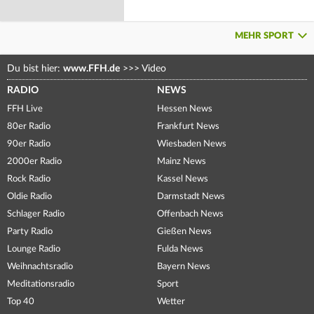
MEHR SPORT
Du bist hier:
www.FFH.de
>>>
Video
RADIO
NEWS
FFH Live
Hessen News
80er Radio
Frankfurt News
90er Radio
Wiesbaden News
2000er Radio
Mainz News
Rock Radio
Kassel News
Oldie Radio
Darmstadt News
Schlager Radio
Offenbach News
Party Radio
Gießen News
Lounge Radio
Fulda News
Weihnachtsradio
Bayern News
Meditationsradio
Sport
Top 40
Wetter