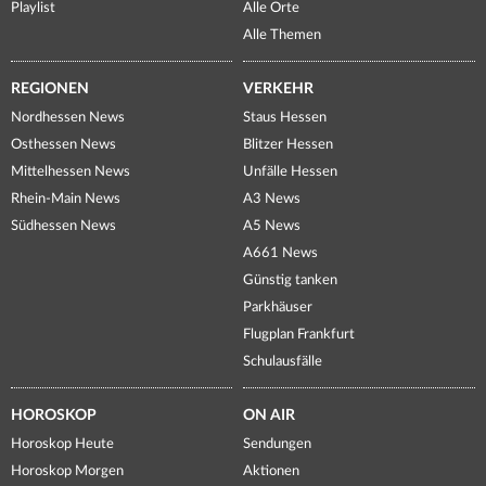
Playlist
Alle Orte
Alle Themen
REGIONEN
VERKEHR
Nordhessen News
Staus Hessen
Osthessen News
Blitzer Hessen
Mittelhessen News
Unfälle Hessen
Rhein-Main News
A3 News
Südhessen News
A5 News
A661 News
Günstig tanken
Parkhäuser
Flugplan Frankfurt
Schulausfälle
HOROSKOP
ON AIR
Horoskop Heute
Sendungen
Horoskop Morgen
Aktionen