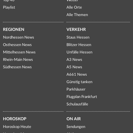
Top 40
Wetter
Playlist
Alle Orte
Alle Themen
REGIONEN
VERKEHR
Nordhessen News
Staus Hessen
Osthessen News
Blitzer Hessen
Mittelhessen News
Unfälle Hessen
Rhein-Main News
A3 News
Südhessen News
A5 News
A661 News
Günstig tanken
Parkhäuser
Flugplan Frankfurt
Schulausfälle
HOROSKOP
ON AIR
Horoskop Heute
Sendungen