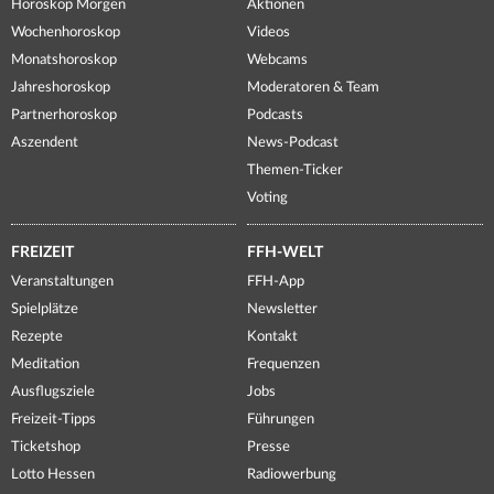
Horoskop Morgen
Aktionen
Wochenhoroskop
Videos
Monatshoroskop
Webcams
Jahreshoroskop
Moderatoren & Team
Partnerhoroskop
Podcasts
Aszendent
News-Podcast
Themen-Ticker
Voting
FREIZEIT
FFH-WELT
Veranstaltungen
FFH-App
Spielplätze
Newsletter
Rezepte
Kontakt
Meditation
Frequenzen
Ausflugsziele
Jobs
Freizeit-Tipps
Führungen
Ticketshop
Presse
Lotto Hessen
Radiowerbung