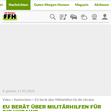
et
Nachrichten
Guten Morgen Hessen
Magazin
Aktionen
Playlist
Staupilot
Wetter
Webcam
Mein
© glomex, 17.03.2025
Video
>
Nachrichten
>
EU berät über Militärhilfen für die Ukraine
EU BERÄT ÜBER MILITÄRHILFEN FÜR