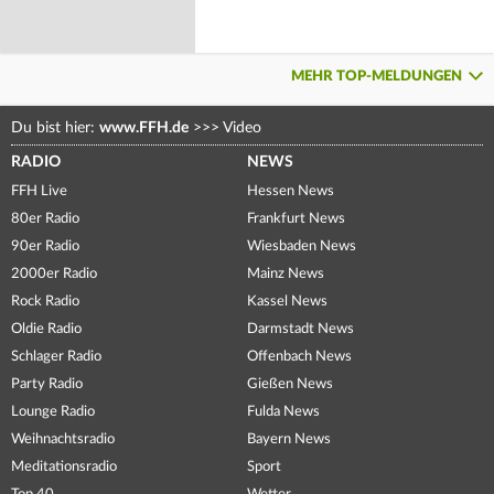
MEHR TOP-MELDUNGEN
Du bist hier:
www.FFH.de
>>>
Video
RADIO
NEWS
FFH Live
Hessen News
80er Radio
Frankfurt News
90er Radio
Wiesbaden News
2000er Radio
Mainz News
Rock Radio
Kassel News
Oldie Radio
Darmstadt News
Schlager Radio
Offenbach News
Party Radio
Gießen News
Lounge Radio
Fulda News
Weihnachtsradio
Bayern News
Meditationsradio
Sport