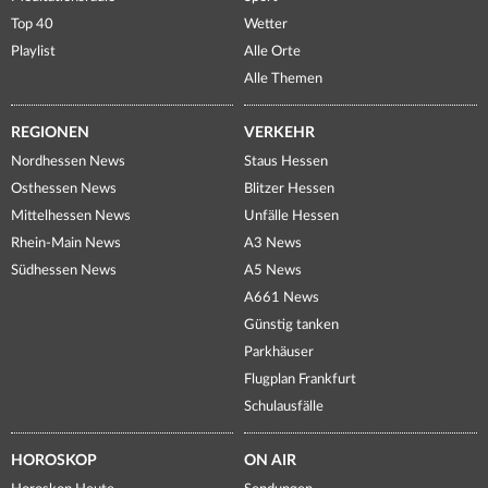
Top 40
Wetter
Playlist
Alle Orte
Alle Themen
REGIONEN
VERKEHR
Nordhessen News
Staus Hessen
Osthessen News
Blitzer Hessen
Mittelhessen News
Unfälle Hessen
Rhein-Main News
A3 News
Südhessen News
A5 News
A661 News
Günstig tanken
Parkhäuser
Flugplan Frankfurt
Schulausfälle
HOROSKOP
ON AIR