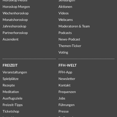
Horoskop Heute
Sendungen
Horoskop Morgen
Aktionen
Wochenhoroskop
Videos
Monatshoroskop
Webcams
Jahreshoroskop
Moderatoren & Team
Partnerhoroskop
Podcasts
Aszendent
News-Podcast
Themen-Ticker
Voting
FREIZEIT
FFH-WELT
Veranstaltungen
FFH-App
Spielplätze
Newsletter
Rezepte
Kontakt
Meditation
Frequenzen
Ausflugsziele
Jobs
Freizeit-Tipps
Führungen
Ticketshop
Presse