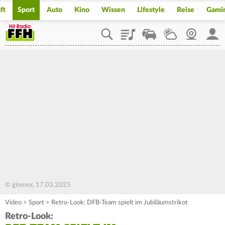
ft
Sport
Auto
Kino
Wissen
Lifestyle
Reise
Gami
Playlist
Staupilot
Wetter
Webcam
Mein
© glomex, 17.03.2025
Video
>
Sport
>
Retro-Look: DFB-Team spielt im Jubiläumstrikot
Retro-Look: