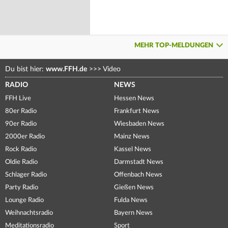
MEHR TOP-MELDUNGEN
Du bist hier:
www.FFH.de
>>>
Video
RADIO
NEWS
FFH Live
Hessen News
80er Radio
Frankfurt News
90er Radio
Wiesbaden News
2000er Radio
Mainz News
Rock Radio
Kassel News
Oldie Radio
Darmstadt News
Schlager Radio
Offenbach News
Party Radio
Gießen News
Lounge Radio
Fulda News
Weihnachtsradio
Bayern News
Meditationsradio
Sport