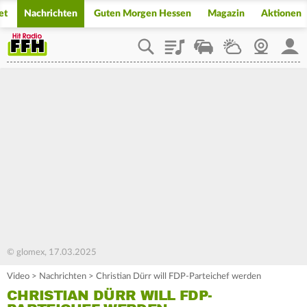
et
Nachrichten
Guten Morgen Hessen
Magazin
Aktionen
Playlist
Staupilot
Wetter
Webcam
Mein
© glomex, 17.03.2025
Video
>
Nachrichten
>
Christian Dürr will FDP-Parteichef werden
CHRISTIAN DÜRR WILL FDP-