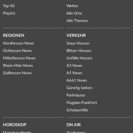
Top 40
Wetter
Playlist
Alle Orte
Alle Themen
REGIONEN
VERKEHR
Nordhessen News
Staus Hessen
Osthessen News
Blitzer Hessen
Mittelhessen News
Unfälle Hessen
Rhein-Main News
A3 News
Südhessen News
A5 News
A661 News
Günstig tanken
Parkhäuser
Flugplan Frankfurt
Schulausfälle
HOROSKOP
ON AIR
Horoskop Heute
Sendungen