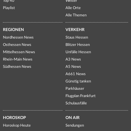
Top 40
Wetter
Playlist
Alle Orte
Alle Themen
REGIONEN
VERKEHR
Nordhessen News
Staus Hessen
Osthessen News
Blitzer Hessen
Mittelhessen News
Unfälle Hessen
Rhein-Main News
A3 News
Südhessen News
A5 News
A661 News
Günstig tanken
Parkhäuser
Flugplan Frankfurt
Schulausfälle
HOROSKOP
ON AIR
Horoskop Heute
Sendungen