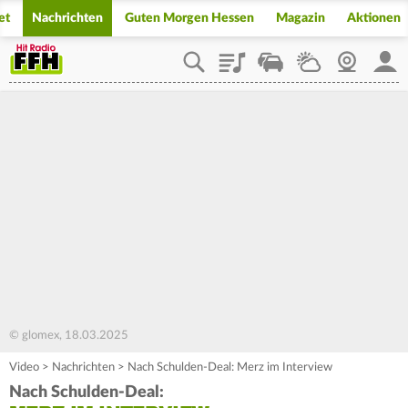
et
Nachrichten
Guten Morgen Hessen
Magazin
Aktionen
Playlist
Staupilot
Wetter
Webcam
Mein
© glomex, 18.03.2025
Video
>
Nachrichten
>
Nach Schulden-Deal: Merz im Interview
Nach Schulden-Deal: