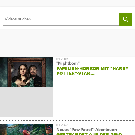
"Nightborn":
FAMILIEN-HORROR MIT "HARRY
POTTER"-STAR…
Neues "Paw Patrol"-Abenteuer:
GESTRANDET AUF DER DINO-