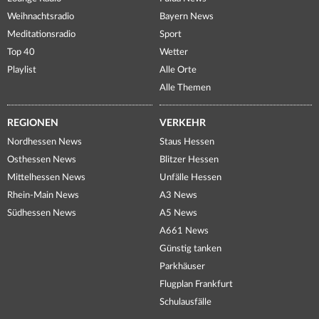
Weihnachtsradio
Bayern News
Meditationsradio
Sport
Top 40
Wetter
Playlist
Alle Orte
Alle Themen
REGIONEN
VERKEHR
Nordhessen News
Staus Hessen
Osthessen News
Blitzer Hessen
Mittelhessen News
Unfälle Hessen
Rhein-Main News
A3 News
Südhessen News
A5 News
A661 News
Günstig tanken
Parkhäuser
Flugplan Frankfurt
Schulausfälle