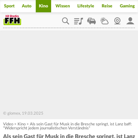
Sport
Auto
Kino
Wissen
Lifestyle
Reise
Gaming
Playlist
Staupilot
Wetter
Webcam
Mein
© glomex, 19.03.2025
Video
>
Kino
>
Als sein Gast für Musk in die Bresche springt, ist Lanz baff:
"Widerspricht jedem journalistischen Verständnis"
Als sein Gast für Musk in die Bresche springt, ist Lanz