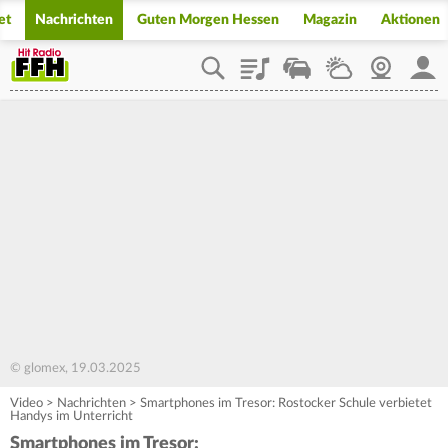
et
Nachrichten
Guten Morgen Hessen
Magazin
Aktionen
Playlist
Staupilot
Wetter
Webcam
Mein
© glomex, 19.03.2025
Video
>
Nachrichten
>
Smartphones im Tresor: Rostocker Schule verbietet
Handys im Unterricht
Smartphones im Tresor: