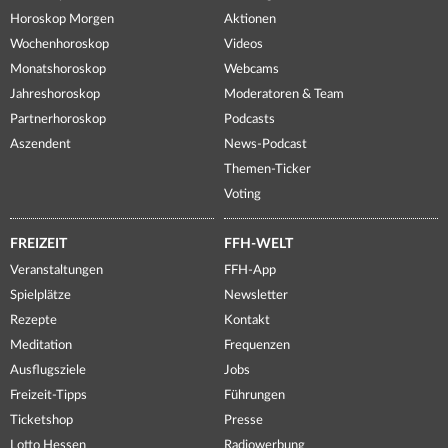
Horoskop Morgen
Aktionen
Wochenhoroskop
Videos
Monatshoroskop
Webcams
Jahreshoroskop
Moderatoren & Team
Partnerhoroskop
Podcasts
Aszendent
News-Podcast
Themen-Ticker
Voting
FREIZEIT
FFH-WELT
Veranstaltungen
FFH-App
Spielplätze
Newsletter
Rezepte
Kontakt
Meditation
Frequenzen
Ausflugsziele
Jobs
Freizeit-Tipps
Führungen
Ticketshop
Presse
Lotto Hessen
Radiowerbung