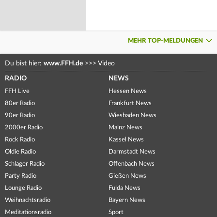
MEHR TOP-MELDUNGEN
Du bist hier:
www.FFH.de
>>>
Video
RADIO
NEWS
FFH Live
Hessen News
80er Radio
Frankfurt News
90er Radio
Wiesbaden News
2000er Radio
Mainz News
Rock Radio
Kassel News
Oldie Radio
Darmstadt News
Schlager Radio
Offenbach News
Party Radio
Gießen News
Lounge Radio
Fulda News
Weihnachtsradio
Bayern News
Meditationsradio
Sport