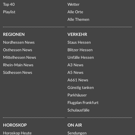
Top 40
Wetter
Playlist
Alle Orte
Alle Themen
REGIONEN
VERKEHR
Nordhessen News
Staus Hessen
Osthessen News
Blitzer Hessen
Mittelhessen News
Unfälle Hessen
Rhein-Main News
A3 News
Südhessen News
A5 News
A661 News
Günstig tanken
Parkhäuser
Flugplan Frankfurt
Schulausfälle
HOROSKOP
ON AIR
Horoskop Heute
Sendungen