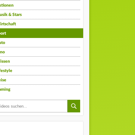
ktionen
sik & Stars
rtschaft
ort
uto
ino
issen
festyle
ise
aming