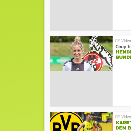
Coup fü
HENDR
BUND
KARE
DEN B