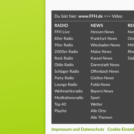
Du bist hier:
www.FFH.de
>>>
Video
RADIO
NEWS
RE
FFH Live
Hessen News
Nor
80er Radio
Frankfurt News
Ost
90er Radio
Wiesbaden News
Mit
2000er Radio
Mainz News
Rhe
Rock Radio
Kassel News
Süd
Oldie Radio
Darmstadt News
Schlager Radio
Offenbach News
Party Radio
Gießen News
Lounge Radio
Fulda News
Weihnachtsradio
Bayern News
Meditationsradio
Sport
Top 40
Wetter
Playlist
Alle Orte
Alle Themen
Impressum und Datenschutz
Cookie-Einste