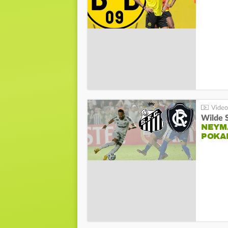
Wilde 
NEYM
POKA