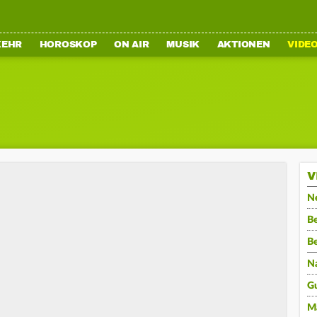
KEHR
HOROSKOP
ON AIR
MUSIK
AKTIONEN
VIDE
V
N
Be
B
N
G
M