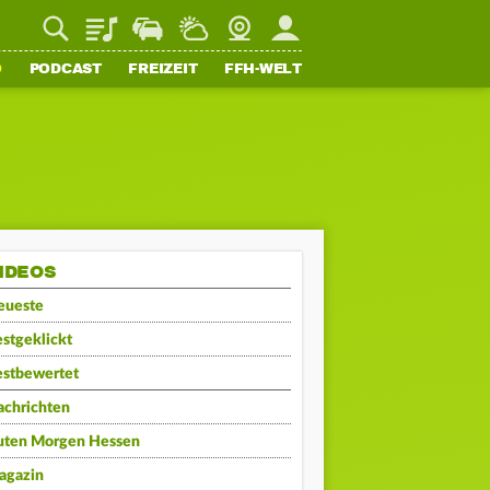
Playlist
Staupilot
Wetter
Webcam
Mein FFH
O
PODCAST
FREIZEIT
FFH-WELT
IDEOS
eueste
stgeklickt
estbewertet
achrichten
uten Morgen Hessen
agazin