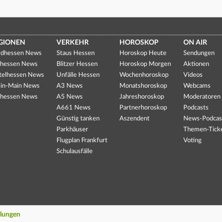
GIONEN
VERKEHR
HOROSKOP
ON AIR
dhessen News
Staus Hessen
Horoskop Heute
Sendungen
hessen News
Blitzer Hessen
Horoskop Morgen
Aktionen
telhessen News
Unfälle Hessen
Wochenhoroskop
Videos
in-Main News
A3 News
Monatshoroskop
Webcams
hessen News
A5 News
Jahreshoroskop
Moderatoren
A661 News
Partnerhoroskop
Podcasts
Günstig tanken
Aszendent
News-Podcas
Parkhäuser
Themen-Tick
Flugplan Frankfurt
Voting
Schulausfälle
llungen