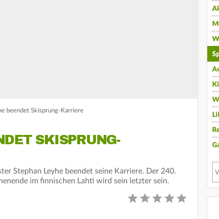
A
Mu
Wi
Sp
A
K
W
he beendet Skisprung-Karriere
Li
Re
NDET SKISPRUNG-
G
ter Stephan Leyhe beendet seine Karriere. Der 240.
nde im finnischen Lahti wird sein letzter sein.