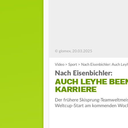
© glomex, 20.03.2025
Video
>
Sport
>
Nach Eisenbichler: Auch Ley
Nach Eisenbichler:
AUCH LEYHE BEE
KARRIERE
Der frühere Skisprung-Teamweltmeis
Weltcup-Start am kommenden Wochene