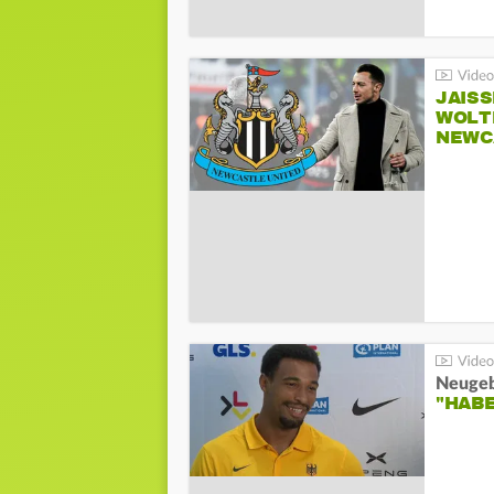
JAIS
WOLT
NEWC
"HAB