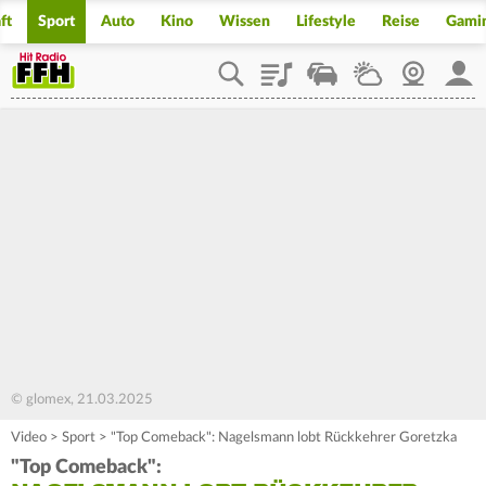
ft
Sport
Auto
Kino
Wissen
Lifestyle
Reise
Gami
Playlist
Staupilot
Wetter
Webcam
Mein
© glomex, 21.03.2025
Video
>
Sport
>
"Top Comeback": Nagelsmann lobt Rückkehrer Goretzka
"Top Comeback":