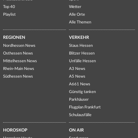
Top 40
Wetter
Playlist
Alle Orte
Alle Themen
REGIONEN
VERKEHR
Nordhessen News
Staus Hessen
Osthessen News
Blitzer Hessen
Mittelhessen News
Unfälle Hessen
Rhein-Main News
A3 News
Südhessen News
A5 News
A661 News
Günstig tanken
Parkhäuser
Flugplan Frankfurt
Schulausfälle
HOROSKOP
ON AIR