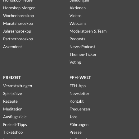
Horoskop Heute
Sendungen
Horoskop Morgen
Aktionen
Wochenhoroskop
Videos
Monatshoroskop
Webcams
Jahreshoroskop
Moderatoren & Team
Partnerhoroskop
Podcasts
Aszendent
News-Podcast
Themen-Ticker
Voting
FREIZEIT
FFH-WELT
Veranstaltungen
FFH-App
Spielplätze
Newsletter
Rezepte
Kontakt
Meditation
Frequenzen
Ausflugsziele
Jobs
Freizeit-Tipps
Führungen
Ticketshop
Presse