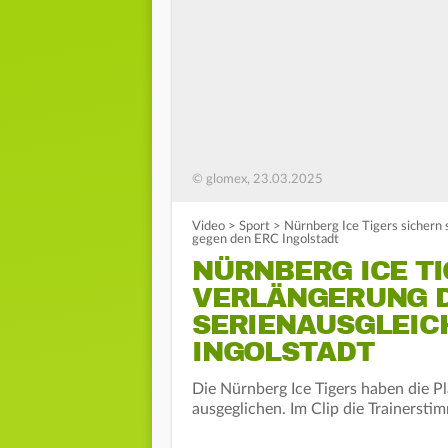
© glomex, 23.03.2025
Video
>
Sport
>
Nürnberg Ice Tigers sichern 
gegen den ERC Ingolstadt
NÜRNBERG ICE TI
VERLÄNGERUNG D
SERIENAUSGLEIC
INGOLSTADT
Die Nürnberg Ice Tigers haben die Pl
ausgeglichen. Im Clip die Trainersti