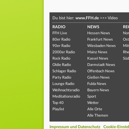
Du bist hier:
www.FFH.de
>>>
Video
RADIO
NEWS
RE
FFH Live
Hessen News
Nor
80er Radio
Frankfurt News
Ost
90er Radio
Wiesbaden News
Mit
2000er Radio
Mainz News
Rhe
Rock Radio
Kassel News
Süd
Oldie Radio
Darmstadt News
Schlager Radio
Offenbach News
Party Radio
Gießen News
Lounge Radio
Fulda News
Weihnachtsradio
Bayern News
Meditationsradio
Sport
Top 40
Wetter
Playlist
Alle Orte
Alle Themen
Impressum und Datenschutz
Cookie-Einste