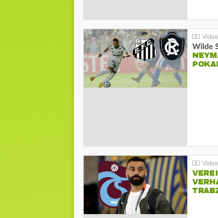
Wilde 
NEYM
POKA
VERE
VERH
TRAB