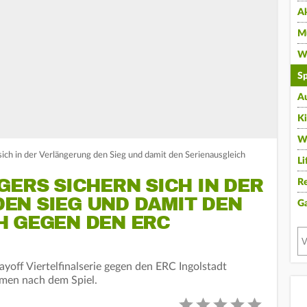
A
Mu
Wi
Sp
A
K
W
sich in der Verlängerung den Sieg und damit den Serienausgleich
Li
GERS SICHERN SICH IN DER
Re
EN SIEG UND DAMIT DEN
G
H GEGEN DEN ERC
ayoff Viertelfinalserie gegen den ERC Ingolstadt
mmen nach dem Spiel.