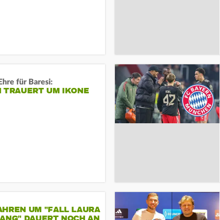
Ehre für Baresi:
N TRAUERT UM IKONE
AHREN UM "FALL LAURA
GANG" DAUERT NOCH AN