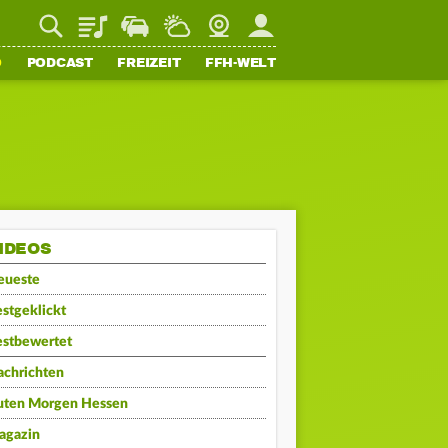
Playlist
Staupilot
Wetter
Webcam
Mein FFH
O
PODCAST
FREIZEIT
FFH-WELT
IDEOS
eueste
stgeklickt
estbewertet
achrichten
uten Morgen Hessen
agazin