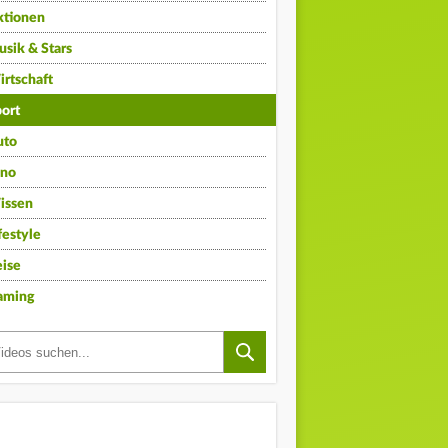
ktionen
sik & Stars
rtschaft
ort
uto
ino
issen
festyle
ise
aming