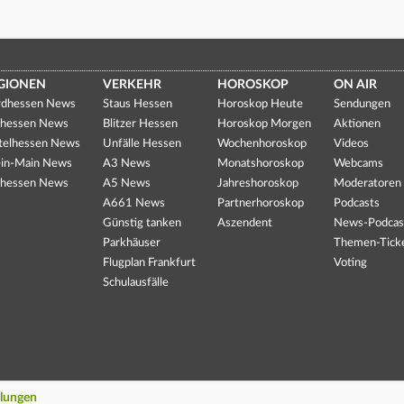
GIONEN
VERKEHR
HOROSKOP
ON AIR
dhessen News
Staus Hessen
Horoskop Heute
Sendungen
hessen News
Blitzer Hessen
Horoskop Morgen
Aktionen
telhessen News
Unfälle Hessen
Wochenhoroskop
Videos
in-Main News
A3 News
Monatshoroskop
Webcams
hessen News
A5 News
Jahreshoroskop
Moderatoren
A661 News
Partnerhoroskop
Podcasts
Günstig tanken
Aszendent
News-Podcas
Parkhäuser
Themen-Tick
Flugplan Frankfurt
Voting
Schulausfälle
llungen