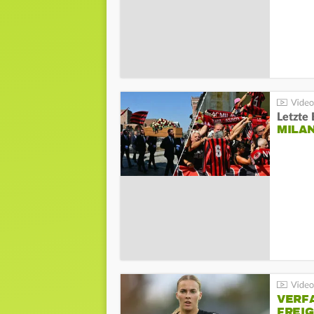
Letzte 
MILA
VERF
FREI