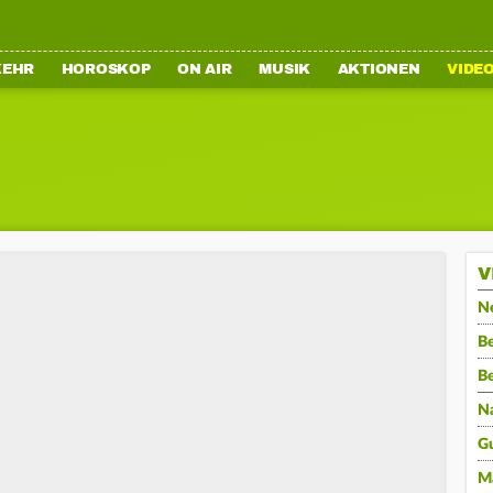
KEHR
HOROSKOP
ON AIR
MUSIK
AKTIONEN
VIDE
V
N
Be
B
N
G
M