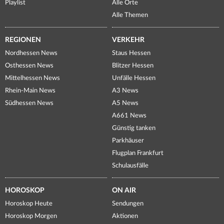
Playlist
Alle Orte
Alle Themen
REGIONEN
VERKEHR
Nordhessen News
Staus Hessen
Osthessen News
Blitzer Hessen
Mittelhessen News
Unfälle Hessen
Rhein-Main News
A3 News
Südhessen News
A5 News
A661 News
Günstig tanken
Parkhäuser
Flugplan Frankfurt
Schulausfälle
HOROSKOP
ON AIR
Horoskop Heute
Sendungen
Horoskop Morgen
Aktionen