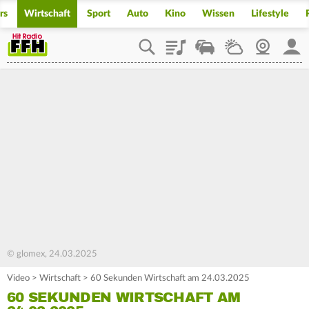
rs
Wirtschaft
Sport
Auto
Kino
Wissen
Lifestyle
Playlist
Staupilot
Wetter
Webcam
Mein
© glomex, 24.03.2025
Video
>
Wirtschaft
>
60 Sekunden Wirtschaft am 24.03.2025
60 SEKUNDEN WIRTSCHAFT AM