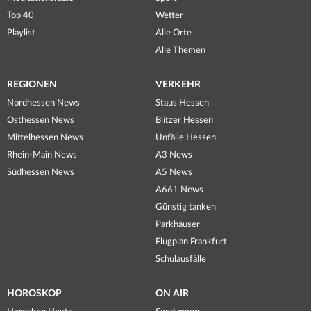
Top 40
Wetter
Playlist
Alle Orte
Alle Themen
REGIONEN
VERKEHR
Nordhessen News
Staus Hessen
Osthessen News
Blitzer Hessen
Mittelhessen News
Unfälle Hessen
Rhein-Main News
A3 News
Südhessen News
A5 News
A661 News
Günstig tanken
Parkhäuser
Flugplan Frankfurt
Schulausfälle
HOROSKOP
ON AIR