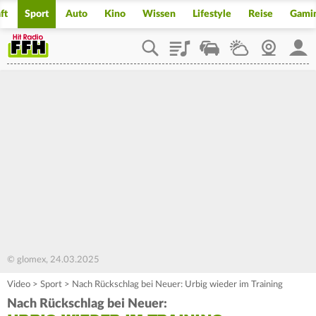
ft
Sport
Auto
Kino
Wissen
Lifestyle
Reise
Gami
Playlist
Staupilot
Wetter
Webcam
Mein
© glomex, 24.03.2025
Video
>
Sport
>
Nach Rückschlag bei Neuer: Urbig wieder im Training
Nach Rückschlag bei Neuer: