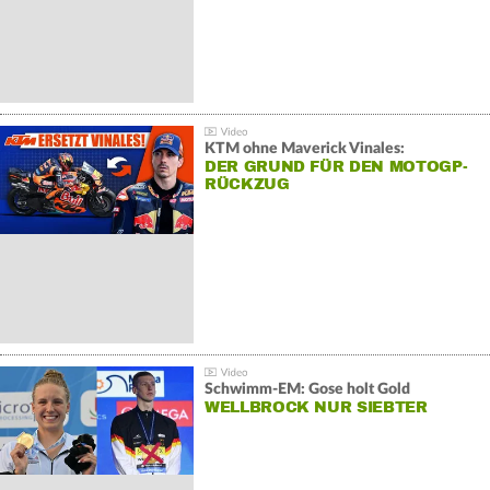
KTM ohne Maverick Vinales:
DER GRUND FÜR DEN MOTOGP-
RÜCKZUG
Schwimm-EM: Gose holt Gold
WELLBROCK NUR SIEBTER