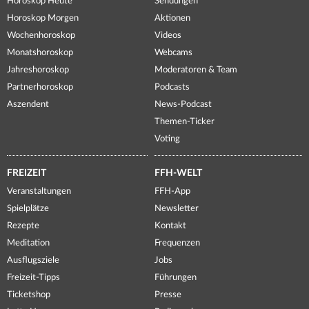
Horoskop Heute
Sendungen
Horoskop Morgen
Aktionen
Wochenhoroskop
Videos
Monatshoroskop
Webcams
Jahreshoroskop
Moderatoren & Team
Partnerhoroskop
Podcasts
Aszendent
News-Podcast
Themen-Ticker
Voting
FREIZEIT
FFH-WELT
Veranstaltungen
FFH-App
Spielplätze
Newsletter
Rezepte
Kontakt
Meditation
Frequenzen
Ausflugsziele
Jobs
Freizeit-Tipps
Führungen
Ticketshop
Presse