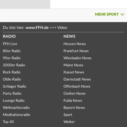
MEHR SPORT
Du bist hier:
www.FFH.de
>>>
Video
RADIO
NEWS
FFH Live
Hessen News
80er Radio
Frankfurt News
90er Radio
Wiesbaden News
2000er Radio
Mainz News
Rock Radio
Kassel News
Oldie Radio
Darmstadt News
Schlager Radio
Offenbach News
Party Radio
Gießen News
Lounge Radio
Fulda News
Weihnachtsradio
Bayern News
Meditationsradio
Sport
Top 40
Wetter