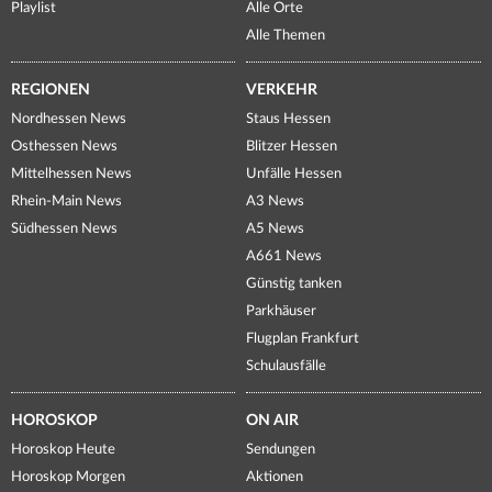
Playlist
Alle Orte
Alle Themen
REGIONEN
VERKEHR
Nordhessen News
Staus Hessen
Osthessen News
Blitzer Hessen
Mittelhessen News
Unfälle Hessen
Rhein-Main News
A3 News
Südhessen News
A5 News
A661 News
Günstig tanken
Parkhäuser
Flugplan Frankfurt
Schulausfälle
HOROSKOP
ON AIR
Horoskop Heute
Sendungen
Horoskop Morgen
Aktionen