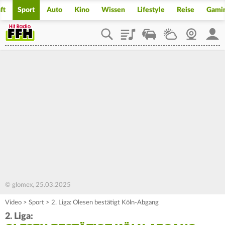
ft
Sport
Auto
Kino
Wissen
Lifestyle
Reise
Gami
Playlist
Staupilot
Wetter
Webcam
Mein
© glomex, 25.03.2025
Video
>
Sport
>
2. Liga: Olesen bestätigt Köln-Abgang
2. Liga: