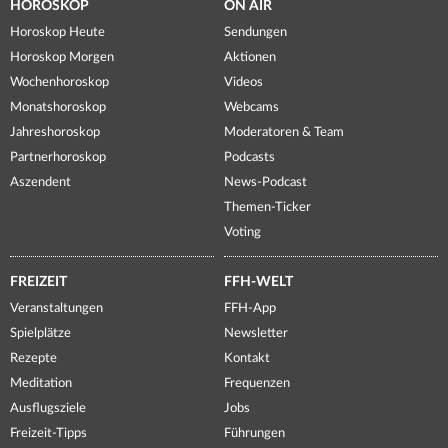
HOROSKOP
ON AIR
Horoskop Heute
Sendungen
Horoskop Morgen
Aktionen
Wochenhoroskop
Videos
Monatshoroskop
Webcams
Jahreshoroskop
Moderatoren & Team
Partnerhoroskop
Podcasts
Aszendent
News-Podcast
Themen-Ticker
Voting
FREIZEIT
FFH-WELT
Veranstaltungen
FFH-App
Spielplätze
Newsletter
Rezepte
Kontakt
Meditation
Frequenzen
Ausflugsziele
Jobs
Freizeit-Tipps
Führungen