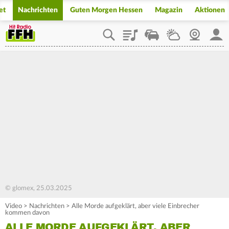
et
Nachrichten
Guten Morgen Hessen
Magazin
Aktionen
Playlist
Staupilot
Wetter
Webcam
Mein
© glomex, 25.03.2025
Video
>
Nachrichten
>
Alle Morde aufgeklärt, aber viele Einbrecher
kommen davon
ALLE MORDE AUFGEKLÄRT, ABER