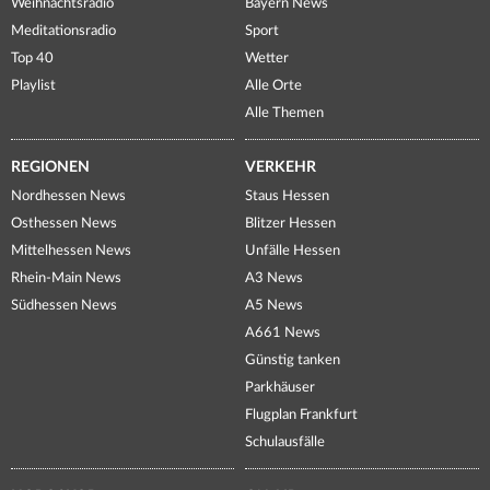
Weihnachtsradio
Bayern News
Meditationsradio
Sport
Top 40
Wetter
Playlist
Alle Orte
Alle Themen
REGIONEN
VERKEHR
Nordhessen News
Staus Hessen
Osthessen News
Blitzer Hessen
Mittelhessen News
Unfälle Hessen
Rhein-Main News
A3 News
Südhessen News
A5 News
A661 News
Günstig tanken
Parkhäuser
Flugplan Frankfurt
Schulausfälle