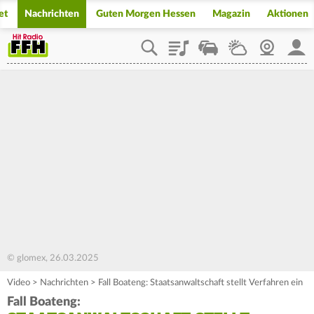
et
Nachrichten
Guten Morgen Hessen
Magazin
Aktionen
Playlist
Staupilot
Wetter
Webcam
Mein
© glomex, 26.03.2025
Video
>
Nachrichten
>
Fall Boateng: Staatsanwaltschaft stellt Verfahren ein
Fall Boateng: