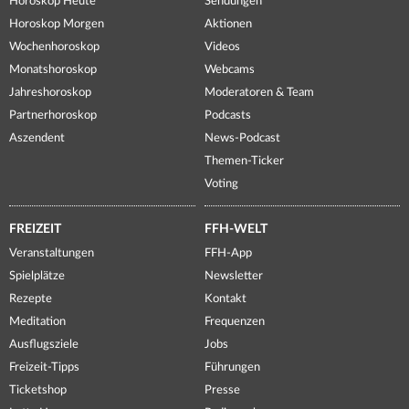
Horoskop Heute
Sendungen
Horoskop Morgen
Aktionen
Wochenhoroskop
Videos
Monatshoroskop
Webcams
Jahreshoroskop
Moderatoren & Team
Partnerhoroskop
Podcasts
Aszendent
News-Podcast
Themen-Ticker
Voting
FREIZEIT
FFH-WELT
Veranstaltungen
FFH-App
Spielplätze
Newsletter
Rezepte
Kontakt
Meditation
Frequenzen
Ausflugsziele
Jobs
Freizeit-Tipps
Führungen
Ticketshop
Presse