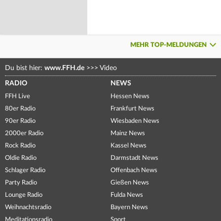
MEHR TOP-MELDUNGEN
Du bist hier:
www.FFH.de
>>>
Video
RADIO
NEWS
FFH Live
Hessen News
80er Radio
Frankfurt News
90er Radio
Wiesbaden News
2000er Radio
Mainz News
Rock Radio
Kassel News
Oldie Radio
Darmstadt News
Schlager Radio
Offenbach News
Party Radio
Gießen News
Lounge Radio
Fulda News
Weihnachtsradio
Bayern News
Meditationsradio
Sport