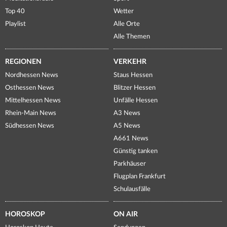
Top 40
Wetter
Playlist
Alle Orte
Alle Themen
REGIONEN
VERKEHR
Nordhessen News
Staus Hessen
Osthessen News
Blitzer Hessen
Mittelhessen News
Unfälle Hessen
Rhein-Main News
A3 News
Südhessen News
A5 News
A661 News
Günstig tanken
Parkhäuser
Flugplan Frankfurt
Schulausfälle
HOROSKOP
ON AIR