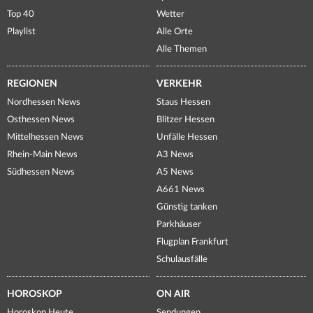
Top 40
Wetter
Playlist
Alle Orte
Alle Themen
REGIONEN
VERKEHR
Nordhessen News
Staus Hessen
Osthessen News
Blitzer Hessen
Mittelhessen News
Unfälle Hessen
Rhein-Main News
A3 News
Südhessen News
A5 News
A661 News
Günstig tanken
Parkhäuser
Flugplan Frankfurt
Schulausfälle
HOROSKOP
ON AIR
Horoskop Heute
Sendungen