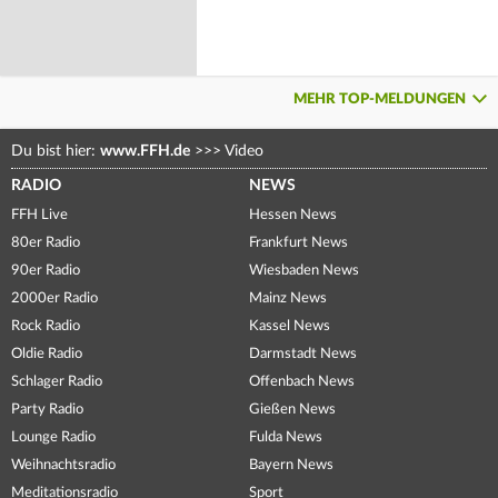
MEHR TOP-MELDUNGEN
Du bist hier:
www.FFH.de
>>>
Video
RADIO
NEWS
FFH Live
Hessen News
80er Radio
Frankfurt News
90er Radio
Wiesbaden News
2000er Radio
Mainz News
Rock Radio
Kassel News
Oldie Radio
Darmstadt News
Schlager Radio
Offenbach News
Party Radio
Gießen News
Lounge Radio
Fulda News
Weihnachtsradio
Bayern News
Meditationsradio
Sport