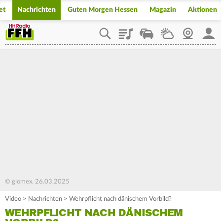
et
Nachrichten
Guten Morgen Hessen
Magazin
Aktionen
Playlist
Staupilot
Wetter
Webcam
Mein
© glomex, 26.03.2025
Video
>
Nachrichten
>
Wehrpflicht nach dänischem Vorbild?
WEHRPFLICHT NACH DÄNISCHEM