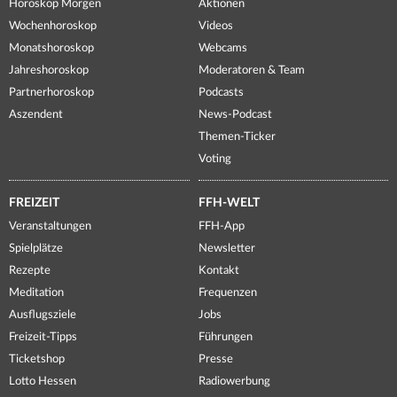
Horoskop Morgen
Aktionen
Wochenhoroskop
Videos
Monatshoroskop
Webcams
Jahreshoroskop
Moderatoren & Team
Partnerhoroskop
Podcasts
Aszendent
News-Podcast
Themen-Ticker
Voting
FREIZEIT
FFH-WELT
Veranstaltungen
FFH-App
Spielplätze
Newsletter
Rezepte
Kontakt
Meditation
Frequenzen
Ausflugsziele
Jobs
Freizeit-Tipps
Führungen
Ticketshop
Presse
Lotto Hessen
Radiowerbung