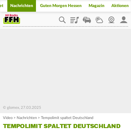
et
Nachrichten
Guten Morgen Hessen
Magazin
Aktionen
Playlist
Staupilot
Wetter
Webcam
Mein
© glomex, 27.03.2025
Video
>
Nachrichten
>
Tempolimit spaltet Deutschland
TEMPOLIMIT SPALTET DEUTSCHLAND