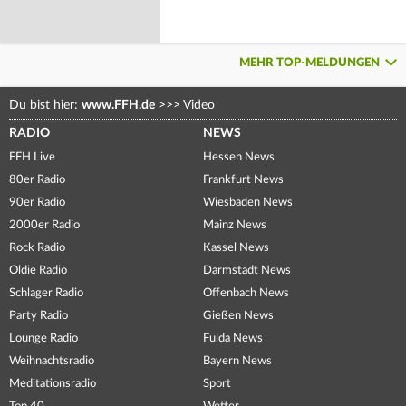
MEHR TOP-MELDUNGEN
Du bist hier:
www.FFH.de
>>>
Video
RADIO
NEWS
FFH Live
Hessen News
80er Radio
Frankfurt News
90er Radio
Wiesbaden News
2000er Radio
Mainz News
Rock Radio
Kassel News
Oldie Radio
Darmstadt News
Schlager Radio
Offenbach News
Party Radio
Gießen News
Lounge Radio
Fulda News
Weihnachtsradio
Bayern News
Meditationsradio
Sport