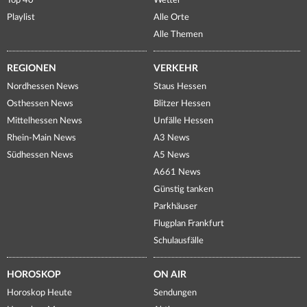
Top 40
Wetter
Playlist
Alle Orte
Alle Themen
REGIONEN
VERKEHR
Nordhessen News
Staus Hessen
Osthessen News
Blitzer Hessen
Mittelhessen News
Unfälle Hessen
Rhein-Main News
A3 News
Südhessen News
A5 News
A661 News
Günstig tanken
Parkhäuser
Flugplan Frankfurt
Schulausfälle
HOROSKOP
ON AIR
Horoskop Heute
Sendungen