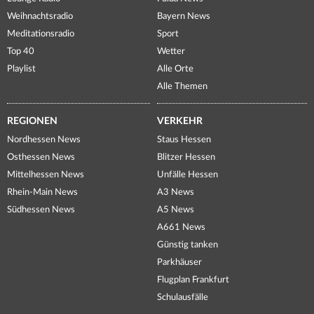
Weihnachtsradio
Bayern News
Meditationsradio
Sport
Top 40
Wetter
Playlist
Alle Orte
Alle Themen
REGIONEN
VERKEHR
Nordhessen News
Staus Hessen
Osthessen News
Blitzer Hessen
Mittelhessen News
Unfälle Hessen
Rhein-Main News
A3 News
Südhessen News
A5 News
A661 News
Günstig tanken
Parkhäuser
Flugplan Frankfurt
Schulausfälle