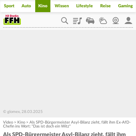
Sport
Auto
Kino
Wissen
Lifestyle
Reise
Gaming
Playlist
Staupilot
Wetter
Webcam
Mein
© glomex, 28.03.2025
Video
>
Kino
>
Als SPD-Bürgermeister Asyl-Bilanz zieht, fällt ihm Ex-AfD-
Chefin ins Wort: "Das ist doch ein Witz"
Als SPD-Bürgermeister Asyl-Bilanz zieht, fällt ihm