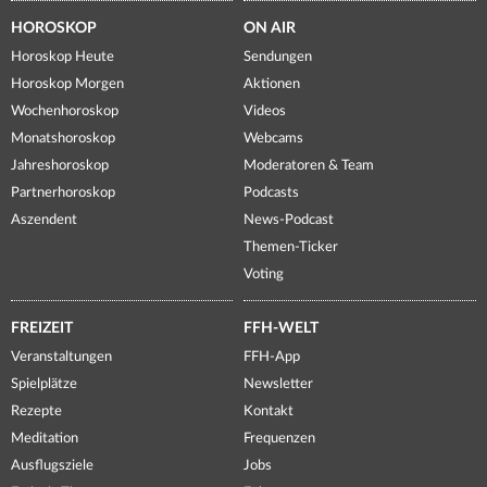
HOROSKOP
ON AIR
Horoskop Heute
Sendungen
Horoskop Morgen
Aktionen
Wochenhoroskop
Videos
Monatshoroskop
Webcams
Jahreshoroskop
Moderatoren & Team
Partnerhoroskop
Podcasts
Aszendent
News-Podcast
Themen-Ticker
Voting
FREIZEIT
FFH-WELT
Veranstaltungen
FFH-App
Spielplätze
Newsletter
Rezepte
Kontakt
Meditation
Frequenzen
Ausflugsziele
Jobs