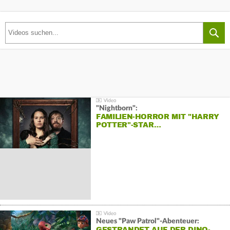
"Nightborn":
FAMILIEN-HORROR MIT "HARRY
POTTER"-STAR…
Neues "Paw Patrol"-Abenteuer:
GESTRANDET AUF DER DINO-