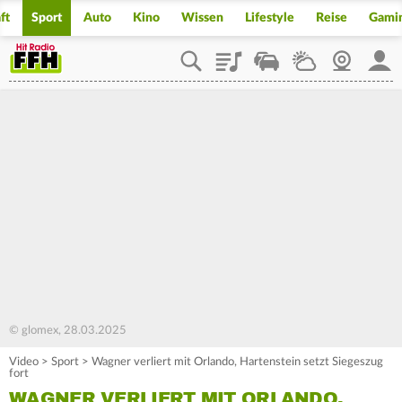
ft
Sport
Auto
Kino
Wissen
Lifestyle
Reise
Gami
Playlist
Staupilot
Wetter
Webcam
Mein
© glomex, 28.03.2025
Video
>
Sport
>
Wagner verliert mit Orlando, Hartenstein setzt Siegeszug
fort
WAGNER VERLIERT MIT ORLANDO,