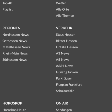
Top 40
Wetter
Playlist
Alle Orte
Alle Themen
REGIONEN
VERKEHR
Nordhessen News
Staus Hessen
Osthessen News
Blitzer Hessen
Mittelhessen News
Unfälle Hessen
Rhein-Main News
A3 News
Südhessen News
A5 News
A661 News
Günstig tanken
Parkhäuser
Flugplan Frankfurt
Schulausfälle
HOROSKOP
ON AIR
Horoskop Heute
Sendungen