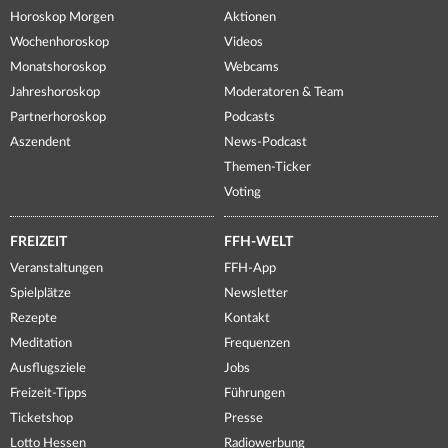
Horoskop Morgen
Aktionen
Wochenhoroskop
Videos
Monatshoroskop
Webcams
Jahreshoroskop
Moderatoren & Team
Partnerhoroskop
Podcasts
Aszendent
News-Podcast
Themen-Ticker
Voting
FREIZEIT
FFH-WELT
Veranstaltungen
FFH-App
Spielplätze
Newsletter
Rezepte
Kontakt
Meditation
Frequenzen
Ausflugsziele
Jobs
Freizeit-Tipps
Führungen
Ticketshop
Presse
Lotto Hessen
Radiowerbung