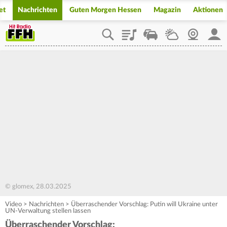
et
Nachrichten
Guten Morgen Hessen
Magazin
Aktionen
Playlist
Staupilot
Wetter
Webcam
Mein
© glomex, 28.03.2025
Video
>
Nachrichten
>
Überraschender Vorschlag: Putin will Ukraine unter
UN-Verwaltung stellen lassen
Überraschender Vorschlag: