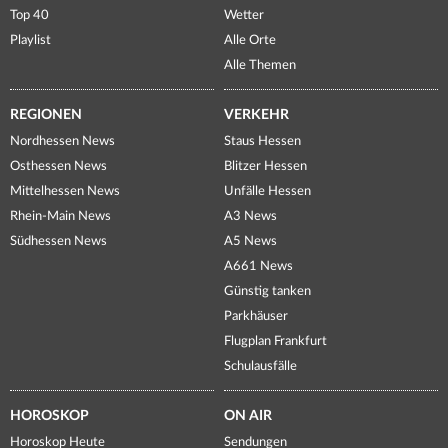
Top 40
Wetter
Playlist
Alle Orte
Alle Themen
REGIONEN
VERKEHR
Nordhessen News
Staus Hessen
Osthessen News
Blitzer Hessen
Mittelhessen News
Unfälle Hessen
Rhein-Main News
A3 News
Südhessen News
A5 News
A661 News
Günstig tanken
Parkhäuser
Flugplan Frankfurt
Schulausfälle
HOROSKOP
ON AIR
Horoskop Heute
Sendungen