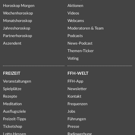
Horoskop Morgen
Aktionen
Wochenhoroskop
Videos
Monatshoroskop
Webcams
Jahreshoroskop
Moderatoren & Team
Partnerhoroskop
Podcasts
Aszendent
News-Podcast
Themen-Ticker
Voting
FREIZEIT
FFH-WELT
Veranstaltungen
FFH-App
Spielplätze
Newsletter
Rezepte
Kontakt
Meditation
Frequenzen
Ausflugsziele
Jobs
Freizeit-Tipps
Führungen
Ticketshop
Presse
Lotto Hessen
Radiowerbung