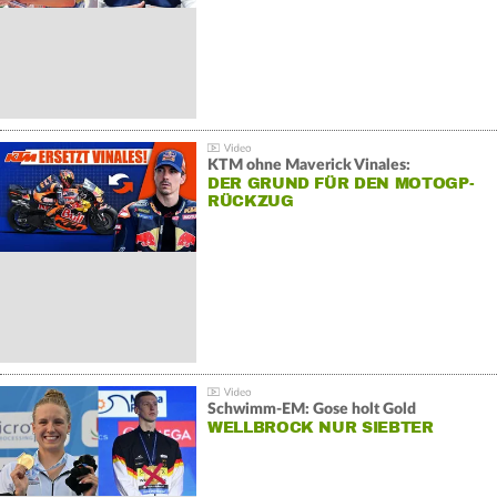
KTM ohne Maverick Vinales:
DER GRUND FÜR DEN MOTOGP-
RÜCKZUG
Schwimm-EM: Gose holt Gold
WELLBROCK NUR SIEBTER