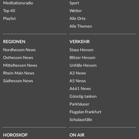
Meditationsradio
Sport
Top 40
Wetter
Playlist
Alle Orte
Alle Themen
REGIONEN
VERKEHR
Nordhessen News
Staus Hessen
Osthessen News
Blitzer Hessen
Mittelhessen News
Unfälle Hessen
Rhein-Main News
A3 News
Südhessen News
A5 News
A661 News
Günstig tanken
Parkhäuser
Flugplan Frankfurt
Schulausfälle
HOROSKOP
ON AIR