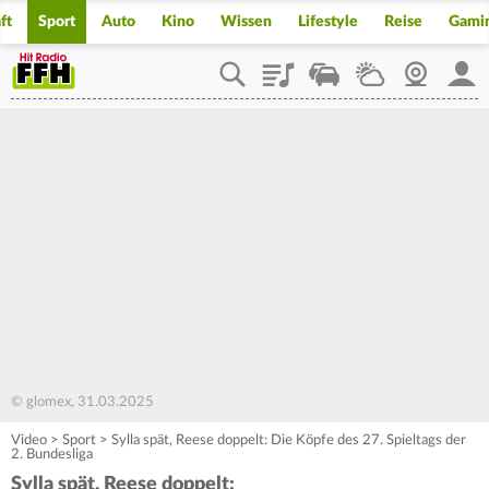
ft
Sport
Auto
Kino
Wissen
Lifestyle
Reise
Gami
Playlist
Staupilot
Wetter
Webcam
Mein
© glomex, 31.03.2025
Video
>
Sport
>
Sylla spät, Reese doppelt: Die Köpfe des 27. Spieltags der
2. Bundesliga
Sylla spät, Reese doppelt: