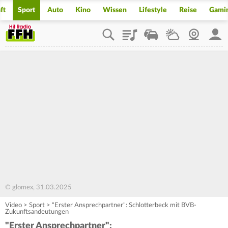
ft
Sport
Auto
Kino
Wissen
Lifestyle
Reise
Gami
Playlist
Staupilot
Wetter
Webcam
Mein
© glomex, 31.03.2025
Video
>
Sport
>
"Erster Ansprechpartner": Schlotterbeck mit BVB-
Zukunftsandeutungen
"Erster Ansprechpartner":