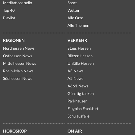
Meditationsradio
Sport
Top 40
Wetter
Playlist
Alle Orte
Alle Themen
REGIONEN
VERKEHR
Nordhessen News
Staus Hessen
Osthessen News
Blitzer Hessen
Mittelhessen News
Unfälle Hessen
Rhein-Main News
A3 News
Südhessen News
A5 News
A661 News
Günstig tanken
Parkhäuser
Flugplan Frankfurt
Schulausfälle
HOROSKOP
ON AIR