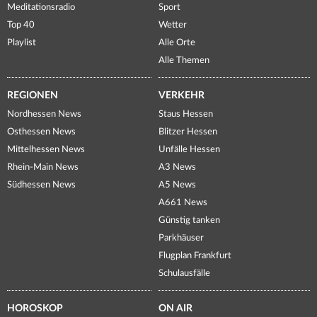
Meditationsradio
Sport
Top 40
Wetter
Playlist
Alle Orte
Alle Themen
REGIONEN
VERKEHR
Nordhessen News
Staus Hessen
Osthessen News
Blitzer Hessen
Mittelhessen News
Unfälle Hessen
Rhein-Main News
A3 News
Südhessen News
A5 News
A661 News
Günstig tanken
Parkhäuser
Flugplan Frankfurt
Schulausfälle
HOROSKOP
ON AIR