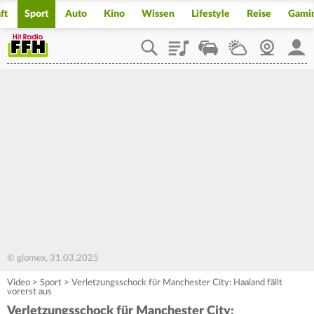
ft
Sport
Auto
Kino
Wissen
Lifestyle
Reise
Gami
Playlist
Staupilot
Wetter
Webcam
Mein
© glomex, 31.03.2025
Video
>
Sport
>
Verletzungsschock für Manchester City: Haaland fällt
vorerst aus
Verletzungsschock für Manchester City: