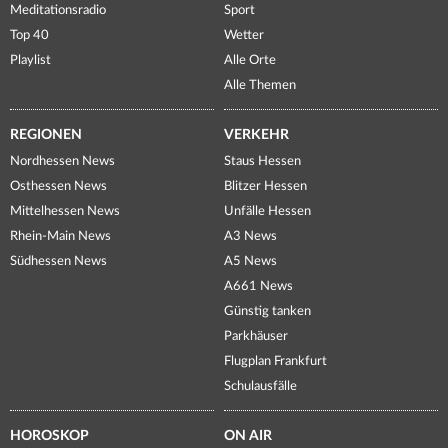
Meditationsradio
Sport
Top 40
Wetter
Playlist
Alle Orte
Alle Themen
REGIONEN
VERKEHR
Nordhessen News
Staus Hessen
Osthessen News
Blitzer Hessen
Mittelhessen News
Unfälle Hessen
Rhein-Main News
A3 News
Südhessen News
A5 News
A661 News
Günstig tanken
Parkhäuser
Flugplan Frankfurt
Schulausfälle
HOROSKOP
ON AIR