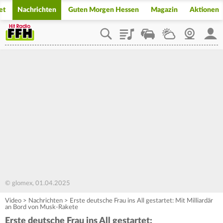
et
Nachrichten
Guten Morgen Hessen
Magazin
Aktionen
Playlist
Staupilot
Wetter
Webcam
Mein
© glomex, 01.04.2025
Video
>
Nachrichten
>
Erste deutsche Frau ins All gestartet: Mit Milliardär
an Bord von Musk-Rakete
Erste deutsche Frau ins All gestartet: