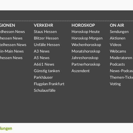
GIONEN
VERKEHR
HOROSKOP
ON AIR
dhessen News
Staus Hessen
Horoskop Heute
Sendungen
hessen News
Blitzer Hessen
Horoskop Morgen
Aktionen
telhessen News
Unfälle Hessen
Wochenhoroskop
Videos
in-Main News
A3 News
Monatshoroskop
Webcams
hessen News
A5 News
Jahreshoroskop
Moderatoren
A661 News
Partnerhoroskop
Podcasts
Günstig tanken
Aszendent
News-Podcas
Parkhäuser
Themen-Tick
Flugplan Frankfurt
Voting
Schulausfälle
llungen