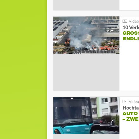
10 Ver
GROSS
NDLI
Hochta
AUTO
– ZW