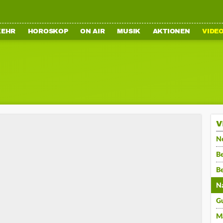
KEHR
HOROSKOP
ON AIR
MUSIK
AKTIONEN
VIDE
V
N
Be
B
N
G
M