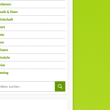
ktionen
sik & Stars
rtschaft
ort
uto
ino
issen
festyle
ise
aming