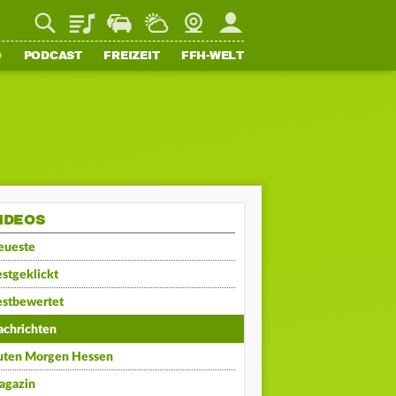
Playlist
Staupilot
Wetter
Webcam
Mein FFH
O
PODCAST
FREIZEIT
FFH-WELT
IDEOS
eueste
stgeklickt
estbewertet
achrichten
uten Morgen Hessen
agazin