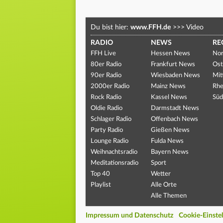
Du bist hier:
www.FFH.de
>>>
Video
RADIO
NEWS
RE
FFH Live
Hessen News
Nor
80er Radio
Frankfurt News
Ost
90er Radio
Wiesbaden News
Mit
2000er Radio
Mainz News
Rhe
Rock Radio
Kassel News
Süd
Oldie Radio
Darmstadt News
Schlager Radio
Offenbach News
Party Radio
Gießen News
Lounge Radio
Fulda News
Weihnachtsradio
Bayern News
Meditationsradio
Sport
Top 40
Wetter
Playlist
Alle Orte
Alle Themen
Impressum und Datenschutz
Cookie-Einste