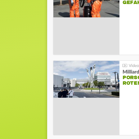
GEFA
Millia
PORSC
ROTE