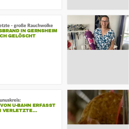
letzte - große Rauchwolke
BRAND IN GERNSHEIM E
CH GELÖSCHT
unuskreis:
 VON U-BAHN ERFASST
EI VERLETZTE…