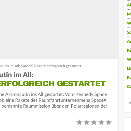
A
Mu
Wi
Sp
A
K
W
autin im All: SpaceX-Rakete erfolgreich gestartet
Li
tin im All:
Re
ERFOLGREICH GESTARTET
G
che Astronautin ins All gestartet: Vom Kennedy Space
hob eine Rakete des Raumfahrtunternehmens SpaceX
ste bemannte Raummission über den Polarregionen der