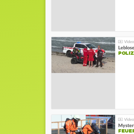
Leblos
POLIZ
Mysteri
FEUE