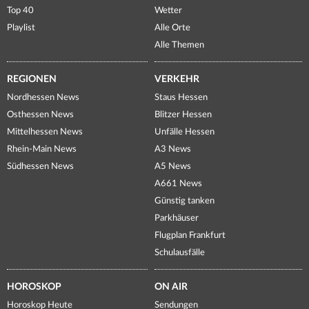
Top 40
Wetter
Playlist
Alle Orte
Alle Themen
REGIONEN
VERKEHR
Nordhessen News
Staus Hessen
Osthessen News
Blitzer Hessen
Mittelhessen News
Unfälle Hessen
Rhein-Main News
A3 News
Südhessen News
A5 News
A661 News
Günstig tanken
Parkhäuser
Flugplan Frankfurt
Schulausfälle
HOROSKOP
ON AIR
Horoskop Heute
Sendungen