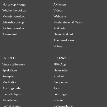
Horoskop Morgen
Aktionen
Wochenhoroskop
Videos
Monatshoroskop
Webcams
Jahreshoroskop
Moderatoren & Team
Partnerhoroskop
Podcasts
Aszendent
News-Podcast
Themen-Ticker
Voting
FREIZEIT
FFH-WELT
Veranstaltungen
FFH-App
Spielplätze
Newsletter
Rezepte
Kontakt
Meditation
Frequenzen
Ausflugsziele
Jobs
Freizeit-Tipps
Führungen
Ticketshop
Presse
Lotto Hessen
Radiowerbung