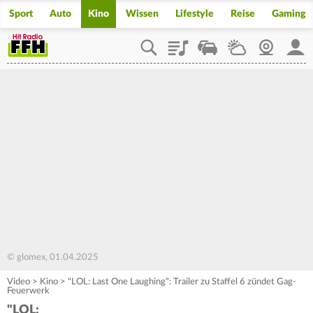
Sport
Auto
Kino
Wissen
Lifestyle
Reise
Gaming
Playlist
Staupilot
Wetter
Webcam
Mein
© glomex, 01.04.2025
Video
>
Kino
>
"LOL: Last One Laughing": Trailer zu Staffel 6 zündet Gag-
Feuerwerk
"LOL: