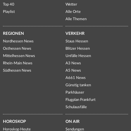
Top 40
Wetter
Playlist
Alle Orte
Alle Themen
REGIONEN
VERKEHR
Nordhessen News
Staus Hessen
Osthessen News
Blitzer Hessen
Mittelhessen News
Unfälle Hessen
Rhein-Main News
A3 News
Südhessen News
A5 News
A661 News
Günstig tanken
Parkhäuser
Flugplan Frankfurt
Schulausfälle
HOROSKOP
ON AIR
Horoskop Heute
Sendungen