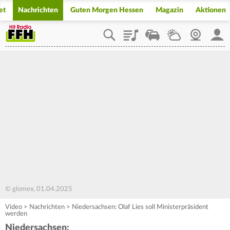
et
Nachrichten
Guten Morgen Hessen
Magazin
Aktionen
Playlist
Staupilot
Wetter
Webcam
Mein
© glomex, 01.04.2025
Video
>
Nachrichten
>
Niedersachsen: Olaf Lies soll Ministerpräsident
werden
Niedersachsen: