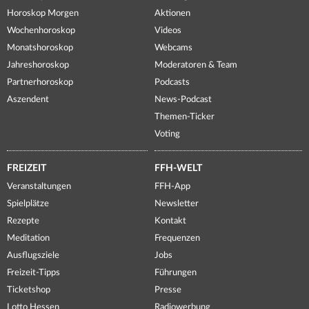
Horoskop Morgen
Aktionen
Wochenhoroskop
Videos
Monatshoroskop
Webcams
Jahreshoroskop
Moderatoren & Team
Partnerhoroskop
Podcasts
Aszendent
News-Podcast
Themen-Ticker
Voting
FREIZEIT
FFH-WELT
Veranstaltungen
FFH-App
Spielplätze
Newsletter
Rezepte
Kontakt
Meditation
Frequenzen
Ausflugsziele
Jobs
Freizeit-Tipps
Führungen
Ticketshop
Presse
Lotto Hessen
Radiowerbung