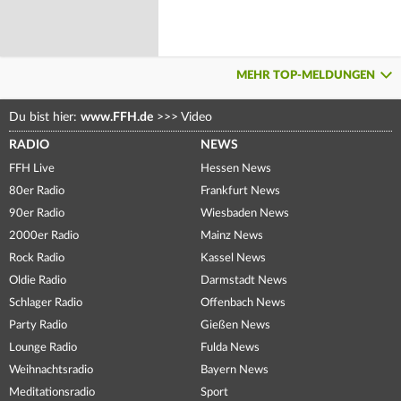
MEHR TOP-MELDUNGEN
Du bist hier:
www.FFH.de
>>>
Video
RADIO
NEWS
FFH Live
Hessen News
80er Radio
Frankfurt News
90er Radio
Wiesbaden News
2000er Radio
Mainz News
Rock Radio
Kassel News
Oldie Radio
Darmstadt News
Schlager Radio
Offenbach News
Party Radio
Gießen News
Lounge Radio
Fulda News
Weihnachtsradio
Bayern News
Meditationsradio
Sport