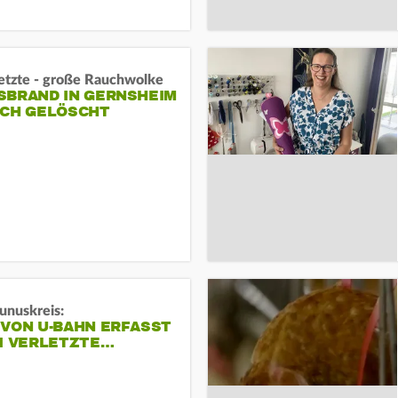
letzte - große Rauchwolke
BRAND IN GERNSHEIM E
CH GELÖSCHT
unuskreis:
 VON U-BAHN ERFASST
EI VERLETZTE…