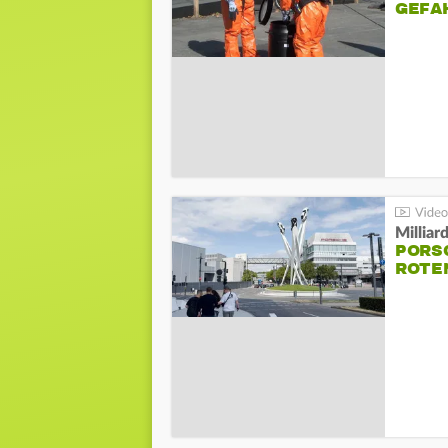
GEFA
Millia
PORSC
ROTE