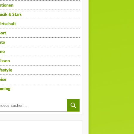
ktionen
sik & Stars
rtschaft
ort
uto
ino
issen
festyle
ise
aming