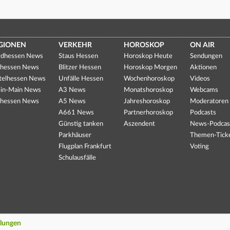
GIONEN
VERKEHR
HOROSKOP
ON AIR
dhessen News
Staus Hessen
Horoskop Heute
Sendungen
hessen News
Blitzer Hessen
Horoskop Morgen
Aktionen
telhessen News
Unfälle Hessen
Wochenhoroskop
Videos
in-Main News
A3 News
Monatshoroskop
Webcams
hessen News
A5 News
Jahreshoroskop
Moderatoren
A661 News
Partnerhoroskop
Podcasts
Günstig tanken
Aszendent
News-Podcas
Parkhäuser
Themen-Tick
Flugplan Frankfurt
Voting
Schulausfälle
llungen