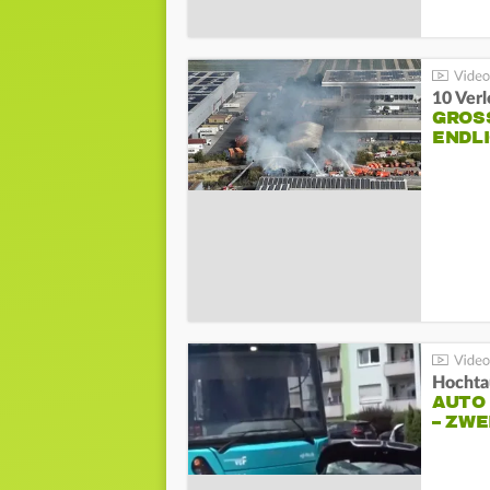
10 Ver
GROSS
NDLI
Hochta
AUTO
– ZW