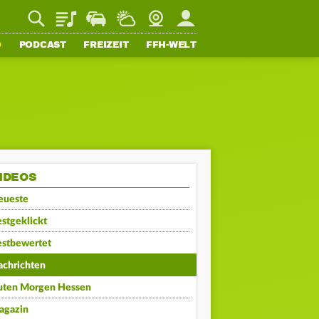
Playlist
Staupilot
Wetter
Webcam
Mein FFH
O
PODCAST
FREIZEIT
FFH-WELT
IDEOS
eueste
stgeklickt
estbewertet
achrichten
uten Morgen Hessen
agazin