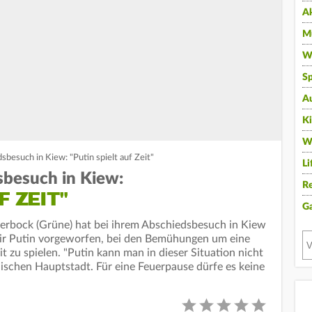
A
Mu
Wi
Sp
A
K
W
besuch in Kiew: "Putin spielt auf Zeit"
Li
sbesuch in Kiew:
Re
F ZEIT"
G
rbock (Grüne) hat bei ihrem Abschiedsbesuch in Kiew
ir Putin vorgeworfen, bei den Bemühungen um eine
 zu spielen. "Putin kann man in dieser Situation nicht
nischen Hauptstadt. Für eine Feuerpause dürfe es keine