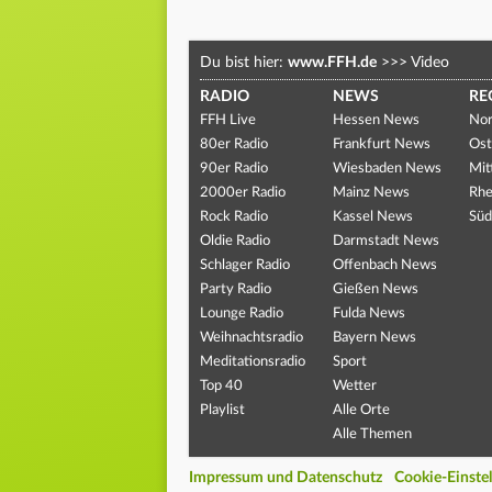
Du bist hier:
www.FFH.de
>>>
Video
RADIO
NEWS
RE
FFH Live
Hessen News
Nor
80er Radio
Frankfurt News
Ost
90er Radio
Wiesbaden News
Mit
2000er Radio
Mainz News
Rhe
Rock Radio
Kassel News
Süd
Oldie Radio
Darmstadt News
Schlager Radio
Offenbach News
Party Radio
Gießen News
Lounge Radio
Fulda News
Weihnachtsradio
Bayern News
Meditationsradio
Sport
Top 40
Wetter
Playlist
Alle Orte
Alle Themen
Impressum und Datenschutz
Cookie-Einste