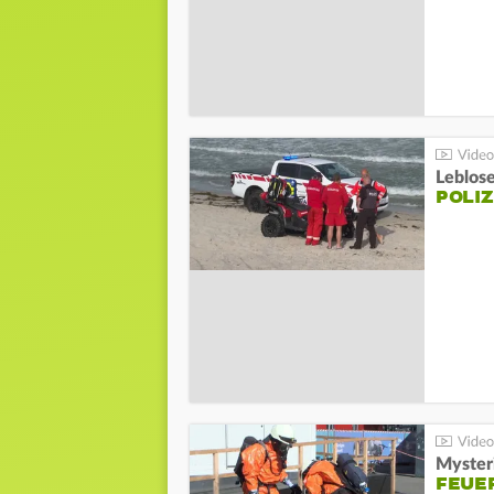
Leblos
POLIZ
Mysteri
FEUE