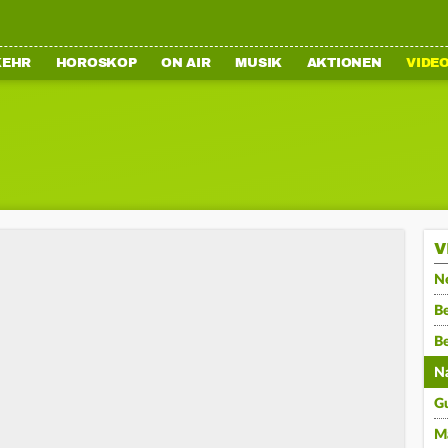
KEHR
HOROSKOP
ON AIR
MUSIK
AKTIONEN
VIDE
V
N
Be
B
N
G
M