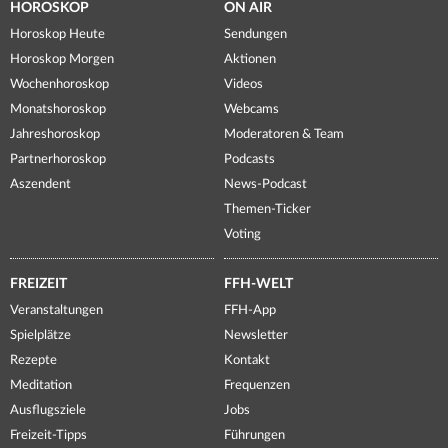
HOROSKOP
ON AIR
Horoskop Heute
Sendungen
Horoskop Morgen
Aktionen
Wochenhoroskop
Videos
Monatshoroskop
Webcams
Jahreshoroskop
Moderatoren & Team
Partnerhoroskop
Podcasts
Aszendent
News-Podcast
Themen-Ticker
Voting
FREIZEIT
FFH-WELT
Veranstaltungen
FFH-App
Spielplätze
Newsletter
Rezepte
Kontakt
Meditation
Frequenzen
Ausflugsziele
Jobs
Freizeit-Tipps
Führungen