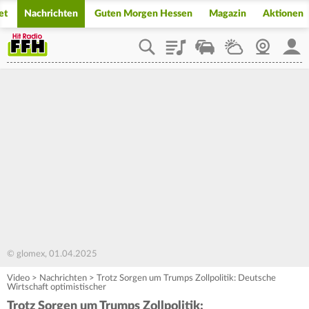
et
Nachrichten
Guten Morgen Hessen
Magazin
Aktionen
Playlist
Staupilot
Wetter
Webcam
Mein
© glomex, 01.04.2025
Video
>
Nachrichten
>
Trotz Sorgen um Trumps Zollpolitik: Deutsche
Wirtschaft optimistischer
Trotz Sorgen um Trumps Zollpolitik: