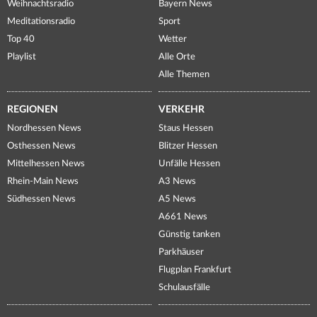
Weihnachtsradio
Bayern News
Meditationsradio
Sport
Top 40
Wetter
Playlist
Alle Orte
Alle Themen
REGIONEN
VERKEHR
Nordhessen News
Staus Hessen
Osthessen News
Blitzer Hessen
Mittelhessen News
Unfälle Hessen
Rhein-Main News
A3 News
Südhessen News
A5 News
A661 News
Günstig tanken
Parkhäuser
Flugplan Frankfurt
Schulausfälle