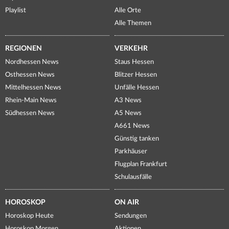
Playlist
Alle Orte
Alle Themen
REGIONEN
VERKEHR
Nordhessen News
Staus Hessen
Osthessen News
Blitzer Hessen
Mittelhessen News
Unfälle Hessen
Rhein-Main News
A3 News
Südhessen News
A5 News
A661 News
Günstig tanken
Parkhäuser
Flugplan Frankfurt
Schulausfälle
HOROSKOP
ON AIR
Horoskop Heute
Sendungen
Horoskop Morgen
Aktionen