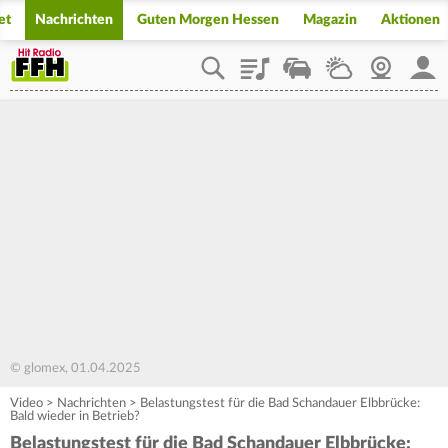
et
Nachrichten
Guten Morgen Hessen
Magazin
Aktionen
Playlist
Staupilot
Wetter
Webcam
Mein
© glomex, 01.04.2025
Video
>
Nachrichten
>
Belastungstest für die Bad Schandauer Elbbrücke:
Bald wieder in Betrieb?
Belastungstest für die Bad Schandauer Elbbrücke: