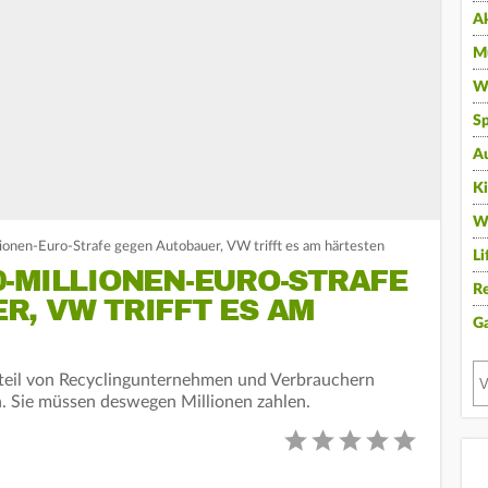
A
Mu
Wi
Sp
A
K
W
onen-Euro-Strafe gegen Autobauer, VW trifft es am härtesten
Li
-MILLIONEN-EURO-STRAFE
Re
, VW TRIFFT ES AM
G
teil von Recyclingunternehmen und Verbrauchern
. Sie müssen deswegen Millionen zahlen.