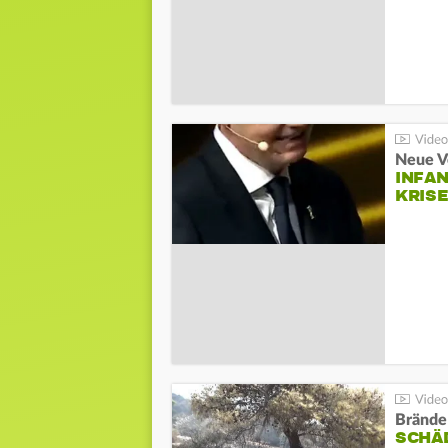
Neue V
INFA
KRIS
Brände
SCHÄ