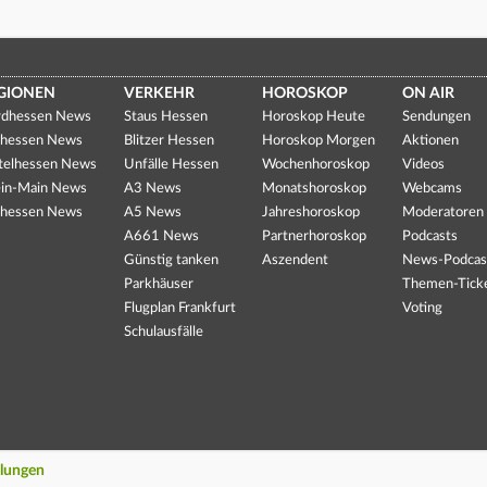
GIONEN
VERKEHR
HOROSKOP
ON AIR
dhessen News
Staus Hessen
Horoskop Heute
Sendungen
hessen News
Blitzer Hessen
Horoskop Morgen
Aktionen
telhessen News
Unfälle Hessen
Wochenhoroskop
Videos
in-Main News
A3 News
Monatshoroskop
Webcams
hessen News
A5 News
Jahreshoroskop
Moderatoren
A661 News
Partnerhoroskop
Podcasts
Günstig tanken
Aszendent
News-Podcas
Parkhäuser
Themen-Tick
Flugplan Frankfurt
Voting
Schulausfälle
llungen