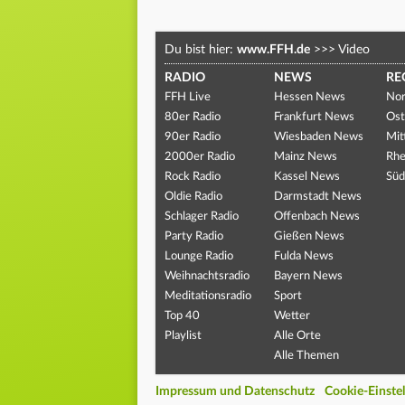
Du bist hier:
www.FFH.de
>>>
Video
RADIO
NEWS
RE
FFH Live
Hessen News
Nor
80er Radio
Frankfurt News
Ost
90er Radio
Wiesbaden News
Mit
2000er Radio
Mainz News
Rhe
Rock Radio
Kassel News
Süd
Oldie Radio
Darmstadt News
Schlager Radio
Offenbach News
Party Radio
Gießen News
Lounge Radio
Fulda News
Weihnachtsradio
Bayern News
Meditationsradio
Sport
Top 40
Wetter
Playlist
Alle Orte
Alle Themen
Impressum und Datenschutz
Cookie-Einste