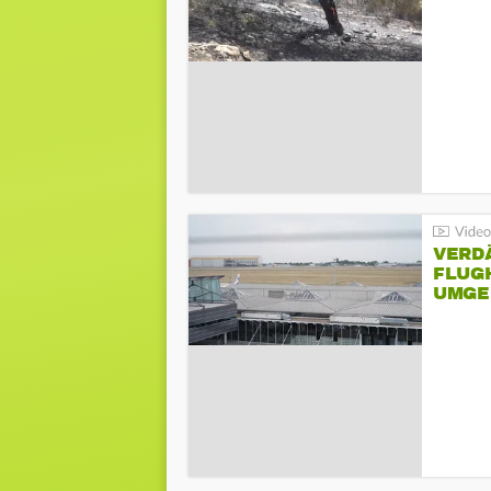
VERD
FLUGH
UMGE