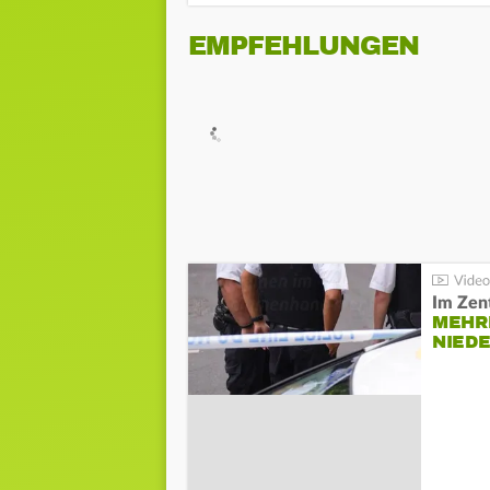
EMPFEHLUNGEN
Im Zen
MEHR
NIED