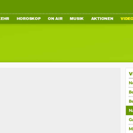
KEHR
HOROSKOP
ON AIR
MUSIK
AKTIONEN
VIDE
V
N
Be
B
N
G
M