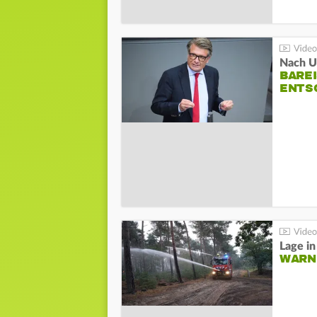
Nach Un
BAREI
NTSC
WARN