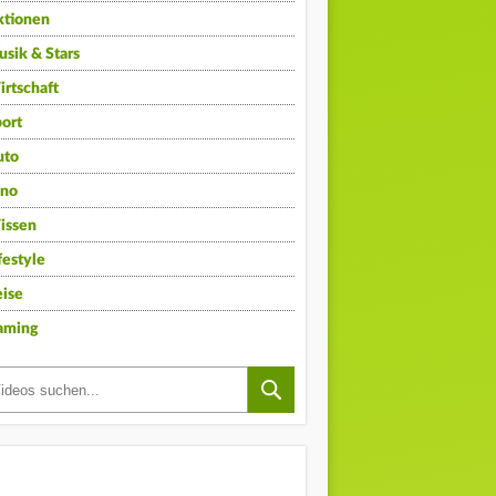
ktionen
sik & Stars
rtschaft
ort
uto
ino
issen
festyle
ise
aming