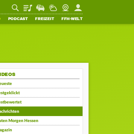
Playlist
Staupilot
Wetter
Webcam
Mein FFH
O
PODCAST
FREIZEIT
FFH-WELT
IDEOS
eueste
stgeklickt
estbewertet
achrichten
uten Morgen Hessen
agazin